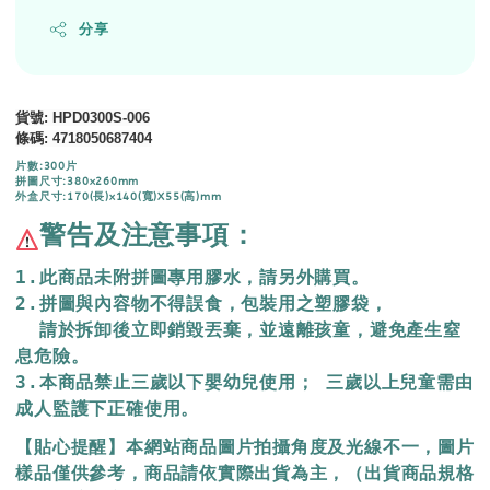
分享
貨號
: HPD0300S-006
條碼
:
4718050687404
片數:300片
拼圖尺寸:380x260mm
外盒尺寸:170(長)x140(寬)X55(高)mm
警告及注意事項：
1.此商品未附拼圖專用膠水，請另外購買。
2.拼圖與內容物不得誤食，包裝用之塑膠袋，
  請於拆卸後立即銷毀丟棄，
並遠離孩童，避免產生窒
息危險。
3.本商品禁止三歲以下嬰幼兒使用； 三歲以上兒童需由
成人監護下正確使用。
【貼心提醒】本網站商品圖片拍攝角度及光線不一，圖片
樣品僅供參考，商品請依實際出貨為主，（出貨商品規格