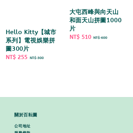
大屯西峰與向天山
和面天山拼圖1000
片
Hello Kitty【城市
Sale
NT$ 510
Regular
NT$ 600
系列】電視娛樂拼
price
price
圖300片
Sale
NT$ 255
Regular
NT$ 300
price
price
關於百耘圖
公司地址
服務條款