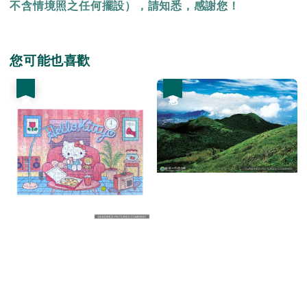
不含情境照之任何擺設），請知悉，感謝您！
您可能也喜歡
優惠
優惠