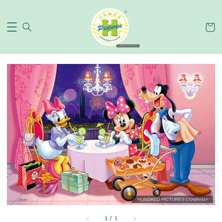
1
/
1