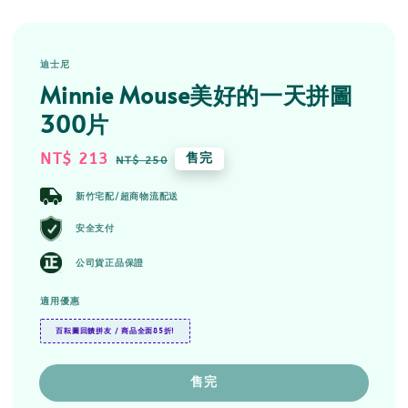
迪士尼
Minnie Mouse美好的一天拼圖
300片
Sale
NT$ 213
Regular
售完
NT$ 250
price
price
新竹宅配/超商物流配送
安全支付
公司貨正品保證
適用優惠
百耘圖回饋拼友 / 商品全面85折!
售完