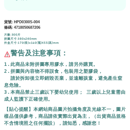
貨號
: HPD0300S-004
條碼
:
4718050687206
片數:300片
拼圖尺寸:380x260mm
外盒尺寸:170(長)x140(寬)X55(高)mm
警告及注意事項：
1.此商品未附拼圖專用膠水，請另外購買。
2.拼圖與內容物不得誤食，包裝用之塑膠袋，
  請於拆卸後立即銷毀丟棄，
並遠離孩童，避免產生窒
息危險。
3.本商品禁止三歲以下嬰幼兒使用； 三歲以上兒童需由
成人監護下正確使用。
【貼心提醒】本網站商品圖片拍攝角度及光線不一，圖片
樣品僅供參考，商品請依實際出貨為主，（出貨商品規格
不含情境照之任何擺設），請知悉，感謝您！