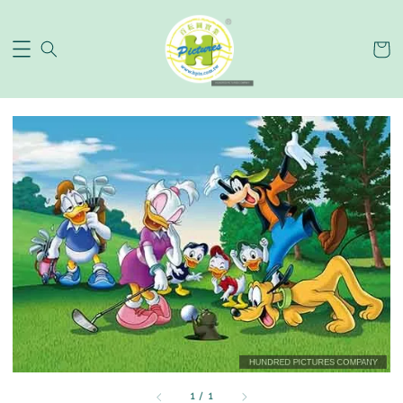
1
/
1