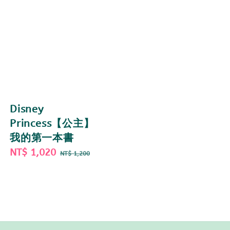
Disney
Princess【公主】
我的第一本書
Sale
NT$ 1,020
Regular
NT$ 1,200
price
price