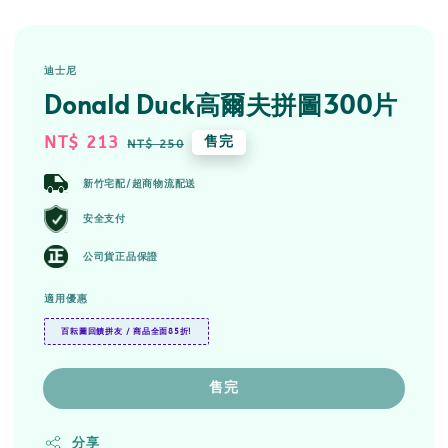
迪士尼
Donald Duck高爾夫拼圖300片
Sale
NT$ 213
Regular
售完
NT$ 250
price
price
新竹宅配/超商物流配送
安全支付
公司貨正品保證
適用優惠
百耘圖回饋拼友 / 商品全面85折!
售完
分享