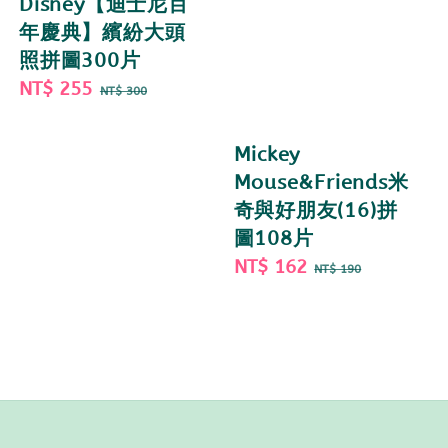
Disney【迪士尼百
年慶典】繽紛大頭
照拼圖300片
Sale
NT$ 255
Regular
NT$ 300
price
price
Mickey
Mouse&Friends米
奇與好朋友(16)拼
圖108片
Sale
NT$ 162
Regular
NT$ 190
price
price