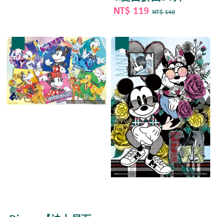
Sale
NT$ 119
Regular
NT$ 140
price
price
優惠
優惠