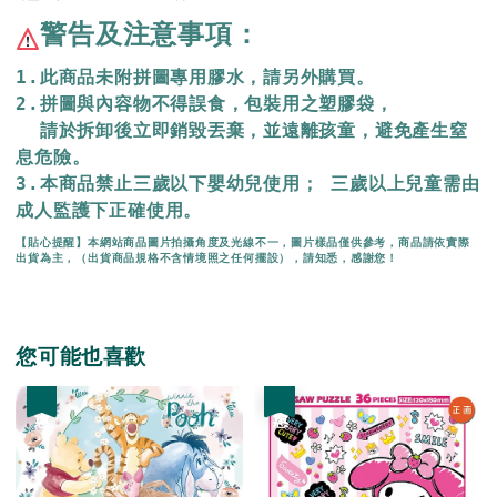
警告及注意事項：
1.此商品未附拼圖專用膠水，請另外購買。
2.拼圖與內容物不得誤食，包裝用之塑膠袋，
  請於拆卸後立即銷毀丟棄，
並遠離孩童，避免產生窒
息危險。
3.本商品禁止三歲以下嬰幼兒使用； 三歲以上兒童需由
成人監護下正確使用。
【貼心提醒】本網站商品圖片拍攝角度及光線不一，圖片樣品僅供參考，商品請依實際
出貨為主，（出貨商品規格不含情境照之任何擺設），請知悉，感謝您！
您可能也喜歡
優惠
優惠