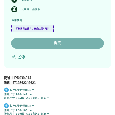
公司貨正品保證
適用優惠
百耘圖回饋拼友 / 商品全面85折!
售完
分享
貨號
: HPD030-014
條碼
:
4712862249621
卡片&雙面拼圖30片
拼圖尺寸:100x147mm
外盒尺寸:214(長)x122寬)X3(高)mm
卡片&雙面拼圖36片
拼圖尺寸:120x180mm
外盒尺寸:249(長)x138寬)X3(高)mm