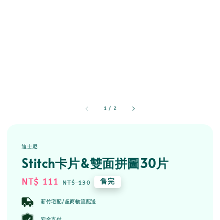
1
/
2
迪士尼
Stitch卡片&雙面拼圖30片
Sale
NT$ 111
Regular
售完
NT$ 130
price
price
新竹宅配/超商物流配送
安全支付