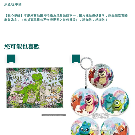
原產地:中國
【貼心提醒】本網站商品圖片拍攝角度及光線不一，圖片樣品僅供參考，商品請依實際
出貨為主，（出貨商品規格不含情境照之任何擺設），請知悉，感謝您！
您可能也喜歡
優惠
優惠