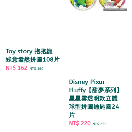
Toy story 抱抱龍
綠意盎然拼圖108片
Sale
NT$ 162
Regular
NT$ 190
price
price
Disney Pixar
Fluffy【甜夢系列】
星星雲透明款立體
球型拼圖鑰匙圈24
片
Sale
NT$ 220
Regular
NT$ 259
price
price