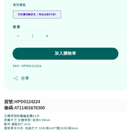
適用優惠
百耘圖回饋拼友 / 商品全面85折!
數量
加入購物車
SKU: HPD0124224
分享
貨號:HPD0124224
條碼:4711401676300
立體球型拼圖鑰匙圈24片
拼圖尺寸:立體球型-直徑3.98cm
配件:鎖匙扣7.2cm
透明罩吊卡式-包裝尺寸:158(長)x87(寬)X20(高)mm