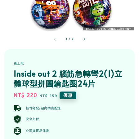
1
/
2
迪士尼
Inside out 2 腦筋急轉彎2(1)立
體球型拼圖鑰匙圈24片
Sale
NT$ 220
Regular
優惠
NT$ 259
price
price
新竹宅配/超商物流配送
安全支付
公司貨正品保證