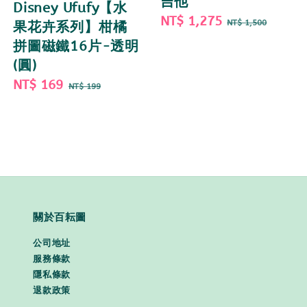
吉他
Disney Ufufy【水
Sale
NT$ 1,275
Regular
NT$ 1,500
果花卉系列】柑橘
price
price
拼圖磁鐵16片-透明
(圓)
Sale
NT$ 169
Regular
NT$ 199
price
price
關於百耘圖
公司地址
服務條款
隱私條款
退款政策