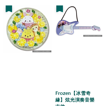
優惠
優惠
Frozen【冰雪奇
緣】炫光演奏音樂