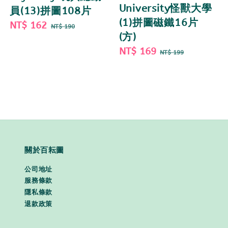
University怪獸大學
員(13)拼圖108片
(1)拼圖磁鐵16片
Sale
NT$ 162
Regular
NT$ 190
(方)
price
price
Sale
NT$ 169
Regular
NT$ 199
price
price
關於百耘圖
公司地址
服務條款
隱私條款
退款政策