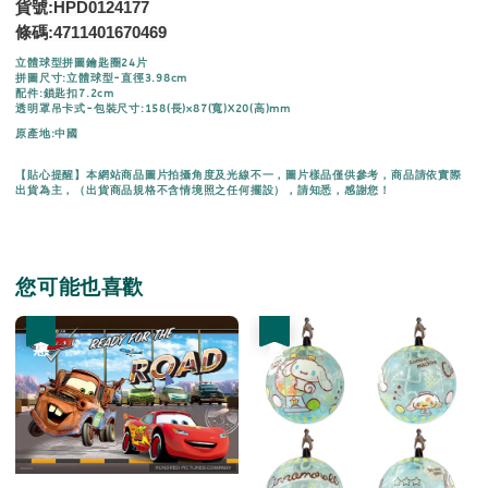
貨號:HPD0124177
條碼:
4711401670469
立體球型拼圖鑰匙圈24片
拼圖尺寸:立體球型-直徑3.98cm
配件:鎖匙扣7.2cm
透明罩吊卡式-包裝尺寸:158(長)x87(寬)X20(高)mm
原產地:中國
【貼心提醒】本網站商品圖片拍攝角度及光線不一，圖片樣品僅供參考，商品請依實際
出貨為主，（出貨商品規格不含情境照之任何擺設），請知悉，感謝您！
您可能也喜歡
優惠
優惠