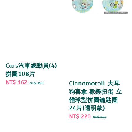
Cars汽車總動員(4)
拼圖108片
Sale
NT$ 162
Regular
Cinnamoroll 大耳
NT$ 190
price
price
狗喜拿 歡樂扭蛋 立
體球型拼圖鑰匙圈
24片(透明款)
Sale
NT$ 220
Regular
NT$ 259
price
price