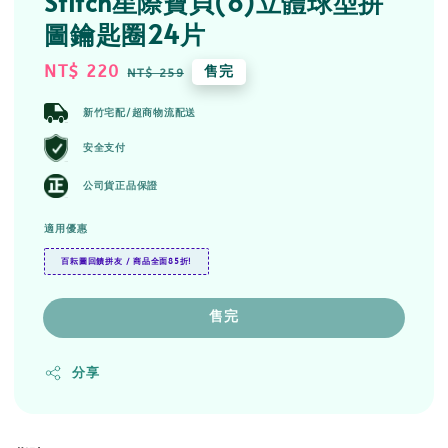
Stitch星際寶貝(8)立體球型拼
圖鑰匙圈24片
Sale
NT$ 220
Regular
售完
NT$ 259
price
price
新竹宅配/超商物流配送
安全支付
公司貨正品保證
適用優惠
百耘圖回饋拼友 / 商品全面85折!
售完
分享