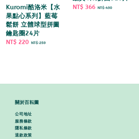
Sale
NT$ 366
Regular
Kuromi酷洛米【水
NT$ 430
price
price
果點心系列】藍莓
鬆餅 立體球型拼圖
鑰匙圈24片
Sale
NT$ 220
Regular
NT$ 259
price
price
關於百耘圖
公司地址
服務條款
隱私條款
退款政策