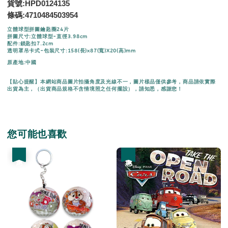
貨號:HPD0124135
條碼:
4710484503954
立體球型拼圖鑰匙圈24片
拼圖尺寸:立體球型-直徑3.98cm
配件:鎖匙扣7.2cm
透明罩吊卡式-包裝尺寸:158(長)x87(寬)X20(高)mm
原產地:中國
【貼心提醒】本網站商品圖片拍攝角度及光線不一，圖片樣品僅供參考，商品請依實際
出貨為主，（出貨商品規格不含情境照之任何擺設），請知悉，感謝您！
您可能也喜歡
優惠
優惠