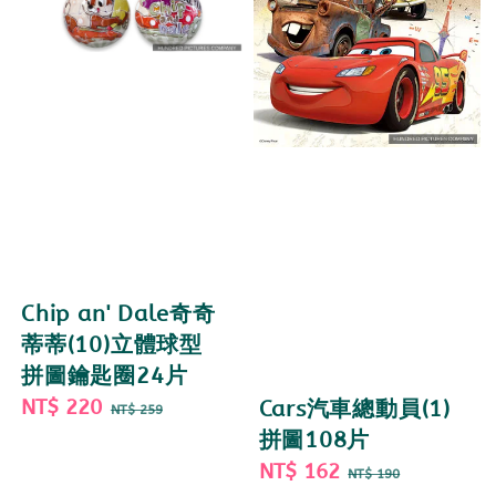
Chip an' Dale奇奇
蒂蒂(10)立體球型
拼圖鑰匙圈24片
Sale
NT$ 220
Regular
Cars汽車總動員(1)
NT$ 259
price
price
拼圖108片
Sale
NT$ 162
Regular
NT$ 190