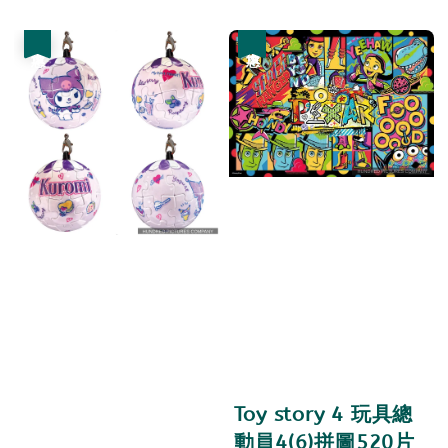
price
price
優惠
優惠
Toy story 4 玩具總
動員4(6)拼圖520片