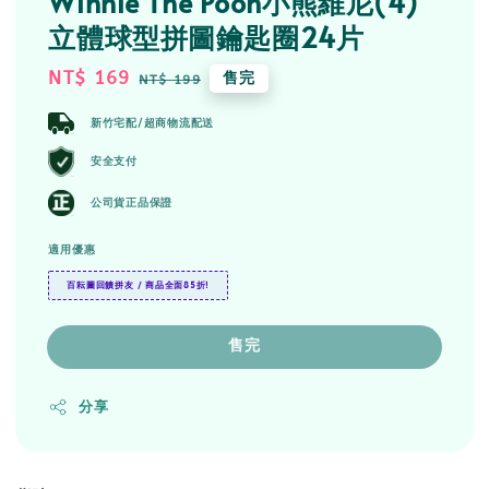
Winnie The Pooh小熊維尼(4)
立體球型拼圖鑰匙圈24片
Sale
NT$ 169
Regular
售完
NT$ 199
price
price
新竹宅配/超商物流配送
安全支付
公司貨正品保證
適用優惠
百耘圖回饋拼友 / 商品全面85折!
售完
分享