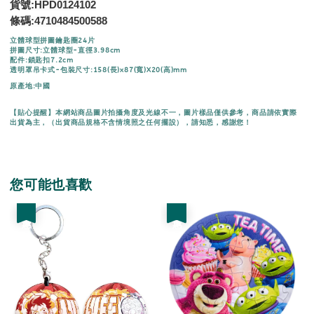
貨號:HPD0124102
條碼:
4710484500588
立體球型拼圖鑰匙圈24片
拼圖尺寸:立體球型-直徑3.98cm
配件:鎖匙扣7.2cm
透明罩吊卡式-包裝尺寸:158(長)x87(寬)X20(高)mm
原產地:中國
【貼心提醒】本網站商品圖片拍攝角度及光線不一，圖片樣品僅供參考，商品請依實際
出貨為主，（出貨商品規格不含情境照之任何擺設），請知悉，感謝您！
您可能也喜歡
優惠
優惠