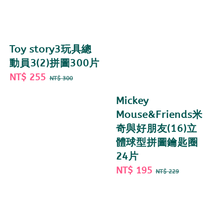
Toy story3玩具總
動員3(2)拼圖300片
Sale
NT$ 255
Regular
NT$ 300
price
price
Mickey
Mouse&Friends米
奇與好朋友(16)立
體球型拼圖鑰匙圈
24片
Sale
NT$ 195
Regular
NT$ 229
price
price