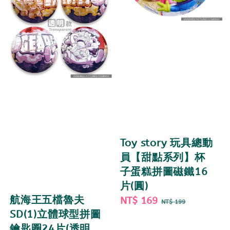
Toy story 玩具總動
員【甜點系列】杯
子蛋糕拼圖磁鐵16
片(圓)
航海王五檔魯夫
Sale
NT$ 169
Regular
NT$ 199
SD(1)立體球型拼圖
price
price
鑰匙圈24片(透明