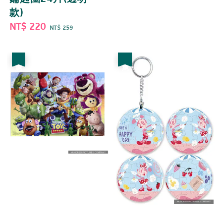
款)
Sale
NT$ 220
Regular
NT$ 259
price
price
優惠
優惠