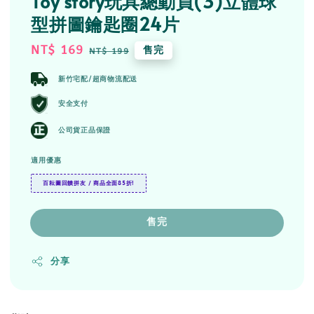
Toy story玩具總動員(3)立體球
型拼圖鑰匙圈24片
Sale
NT$ 169
Regular
售完
NT$ 199
price
price
新竹宅配/超商物流配送
安全支付
公司貨正品保證
適用優惠
百耘圖回饋拼友 / 商品全面85折!
售完
分享