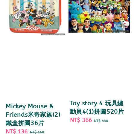
Toy story 4 玩具總
Mickey Mouse &
動員4(1)拼圖520片
Friends米奇家族(2)
Sale
NT$ 366
Regular
NT$ 430
鐵盒拼圖36片
price
price
Sale
NT$ 136
Regular
NT$ 160