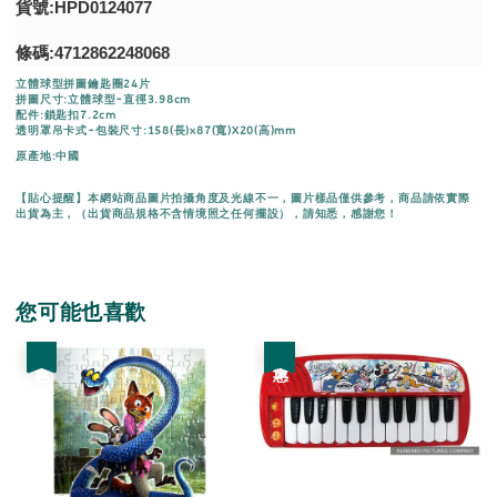
貨號:HPD0124077
條碼:4712862248068
立體球型拼圖鑰匙圈24片
拼圖尺寸:立體球型-直徑3.98cm
配件:鎖匙扣7.2cm
透明罩吊卡式-包裝尺寸:158(長)x87(寬)X20(高)mm
原產地:中國
【貼心提醒】本網站商品圖片拍攝角度及光線不一，圖片樣品僅供參考，商品請依實際
出貨為主，（出貨商品規格不含情境照之任何擺設），請知悉，感謝您！
您可能也喜歡
優惠
優惠