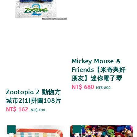
Mickey Mouse &
Friends【米奇與好
朋友】迷你電子琴
Sale
NT$ 680
Regular
NT$ 800
Zootopia 2 動物方
price
price
城市2(1)拼圖108片
Sale
NT$ 162
Regular
NT$ 190
price
price
優惠
優惠