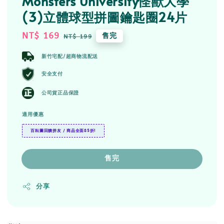
Monsters University怪獸大學
(3)立體球型拼圖鑰匙圈24片
Sale
NT$ 169
Regular
售完
NT$ 199
price
price
新竹宅配/超商物流配送
安全支付
公司貨正品保證
適用優惠
百耘圖回饋拼友 / 商品全面85折!
售完
分享