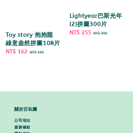
Lightyear巴斯光年
(2)拼圖300片
Sale
NT$ 255
Regular
NT$ 300
Toy story 抱抱龍
price
price
綠意盎然拼圖108片
Sale
NT$ 162
Regular
NT$ 190
price
price
關於百耘圖
公司地址
服務條款