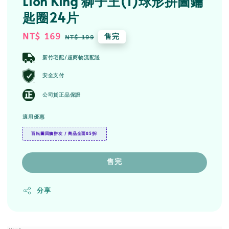
Lion King 獅子王(1)球形拼圖鑰
匙圈24片
Sale
NT$ 169
Regular
售完
NT$ 199
price
price
新竹宅配/超商物流配送
安全支付
公司貨正品保證
適用優惠
百耘圖回饋拼友 / 商品全面85折!
售完
分享