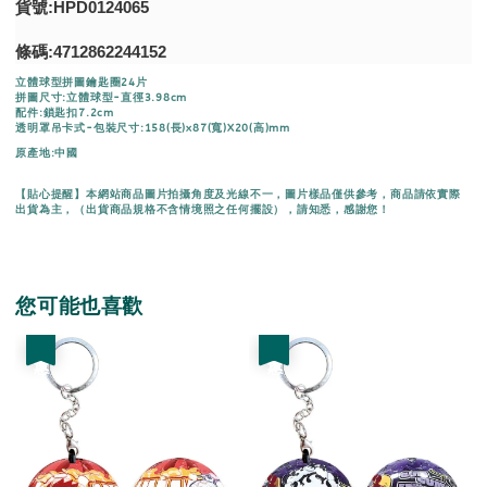
貨號:HPD0124065
條碼:4712862244152
立體球型拼圖鑰匙圈24片
拼圖尺寸:立體球型-直徑3.98cm
配件:鎖匙扣7.2cm
透明罩吊卡式-包裝尺寸:158(長)x87(寬)X20(高)mm
原產地:中國
【貼心提醒】本網站商品圖片拍攝角度及光線不一，圖片樣品僅供參考，商品請依實際
出貨為主，（出貨商品規格不含情境照之任何擺設），請知悉，感謝您！
您可能也喜歡
優惠
優惠