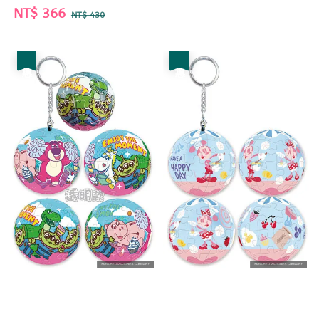
Sale
NT$ 366
Regular
NT$ 430
price
price
優惠
優惠