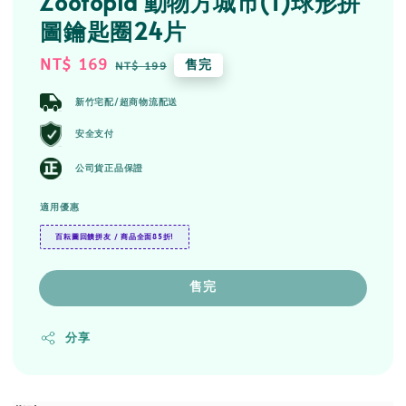
Zootopia 動物方城市(1)球形拼
圖鑰匙圈24片
Sale
NT$ 169
Regular
售完
NT$ 199
price
price
新竹宅配/超商物流配送
安全支付
公司貨正品保證
適用優惠
百耘圖回饋拼友 / 商品全面85折!
售完
分享