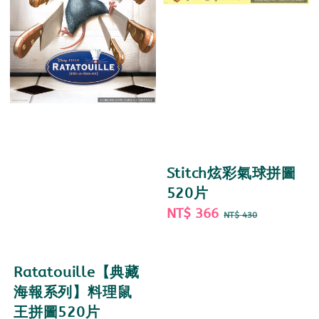
Stitch炫彩氣球拼圖
520片
Sale
NT$ 366
Regular
NT$ 430
price
price
Ratatouille【典藏
海報系列】料理鼠
王拼圖520片