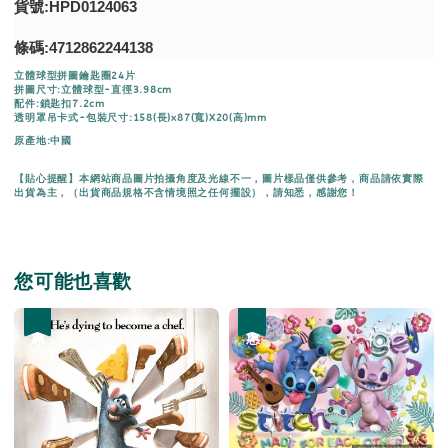
貨號:HPD0124063
條碼:4712862244138
立體球型拼圖鑰匙圈24片
拼圖尺寸:立體球型-直徑3.98cm
配件:鎖匙扣7.2cm
透明罩吊卡式-包裝尺寸:158(長)x87(寬)X20(高)mm
原產地:中國
【貼心提醒】本網站商品圖片拍攝角度及光線不一，圖片樣品僅供參考，商品請依實際
出貨為主，（出貨商品規格不含情境照之任何擺設），請知悉，感謝您！
您可能也喜歡
優惠
優惠