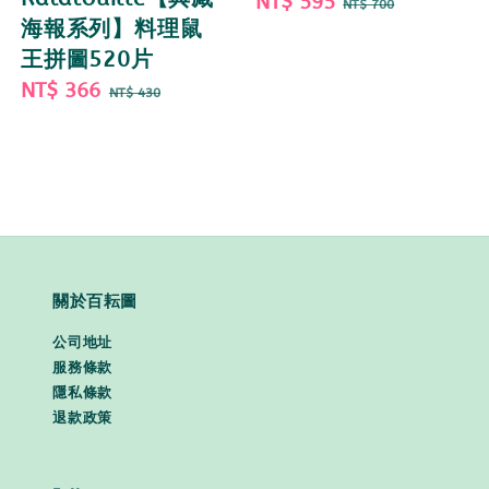
Sale
NT$ 595
Regular
NT$ 700
海報系列】料理鼠
price
price
王拼圖520片
Sale
NT$ 366
Regular
NT$ 430
price
price
關於百耘圖
公司地址
服務條款
隱私條款
退款政策