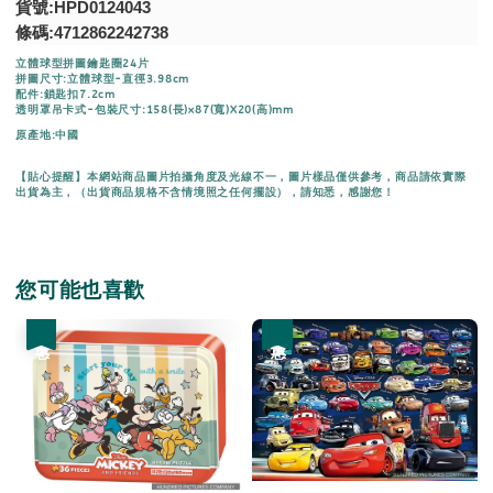
貨號:HPD0124043
條碼:4712862242738
立體球型拼圖鑰匙圈24片
拼圖尺寸:立體球型-直徑3.98cm
配件:鎖匙扣7.2cm
透明罩吊卡式-包裝尺寸:158(長)x87(寬)X20(高)mm
原產地:中國
【貼心提醒】本網站商品圖片拍攝角度及光線不一，圖片樣品僅供參考，商品請依實際
出貨為主，（出貨商品規格不含情境照之任何擺設），請知悉，感謝您！
您可能也喜歡
優惠
優惠