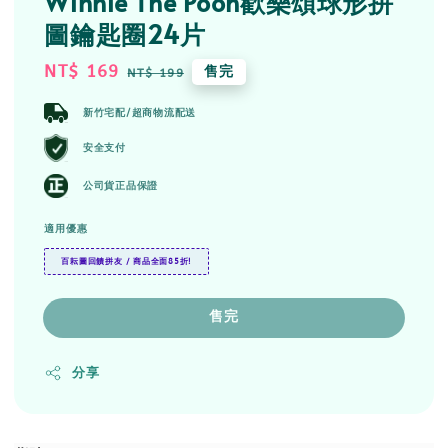
Winnie The Pooh歡樂頌球形拼
圖鑰匙圈24片
Sale
NT$ 169
Regular
售完
NT$ 199
price
price
新竹宅配/超商物流配送
安全支付
公司貨正品保證
適用優惠
百耘圖回饋拼友 / 商品全面85折!
售完
分享