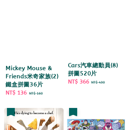
Cars汽車總動員(8)
Mickey Mouse &
拼圖520片
Friends米奇家族(2)
Sale
NT$ 366
Regular
NT$ 430
鐵盒拼圖36片
price
price
Sale
NT$ 136
Regular
NT$ 160
price
price
優惠
優惠