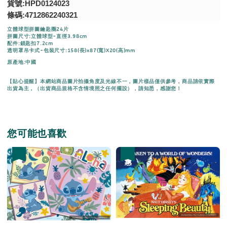
貨號:HPD0124023
條碼:4712862240321
立體球型拼圖鑰匙圈24片
拼圖尺寸:立體球型-直徑3.98cm
配件:鎖匙扣7.2cm
透明罩吊卡式-包裝尺寸:158(長)x87(寬)X20(高)mm
原產地:中國
【貼心提醒】本網站商品圖片拍攝角度及光線不一，圖片樣品僅供參考，商品請依實際
出貨為主，（出貨商品規格不含情境照之任何擺設），請知悉，感謝您！
您可能也喜歡
優惠
優惠