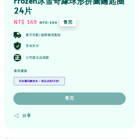
Frozen冰雪奇緣球形拼圖鑰匙圈
24片
Sale
NT$ 169
Regular
售完
NT$ 199
price
price
新竹宅配/超商物流配送
安全支付
公司貨正品保證
適用優惠
百耘圖回饋拼友 / 商品全面85折!
售完
分享