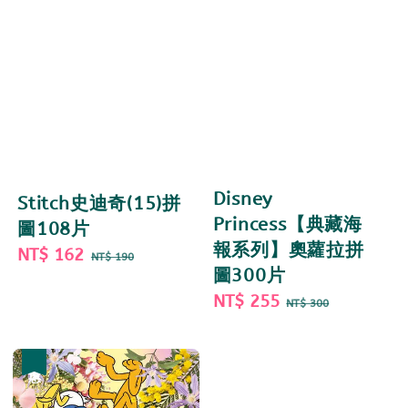
Disney
Stitch史迪奇(15)拼
Princess【典藏海
圖108片
報系列】奧蘿拉拼
Sale
NT$ 162
Regular
NT$ 190
圖300片
price
price
Sale
NT$ 255
Regular
NT$ 300
price
price
優惠