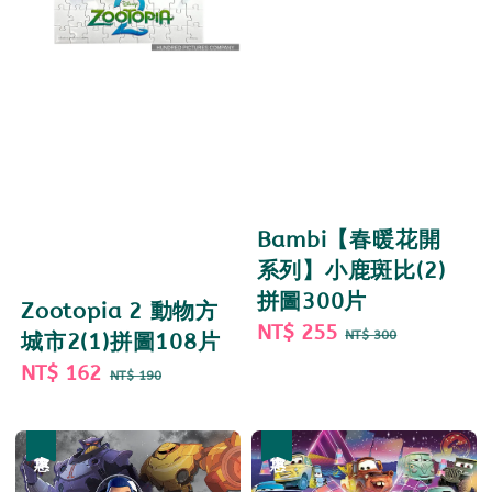
Bambi【春暖花開
系列】小鹿斑比(2)
拼圖300片
Zootopia 2 動物方
Sale
NT$ 255
Regular
NT$ 300
城市2(1)拼圖108片
price
price
Sale
NT$ 162
Regular
NT$ 190
price
price
優惠
優惠