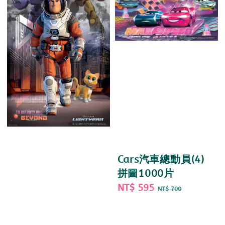
Cars汽車總動員(4)
拼圖1000片
Sale
NT$ 595
Regular
NT$ 700
price
price