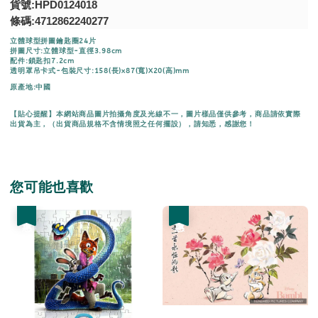
貨號:HPD0124018
條碼:4712862240277
立體球型拼圖鑰匙圈24片
拼圖尺寸:立體球型-直徑3.98cm
配件:鎖匙扣7.2cm
透明罩吊卡式-包裝尺寸:158(長)x87(寬)X20(高)mm
原產地:中國
【貼心提醒】本網站商品圖片拍攝角度及光線不一，圖片樣品僅供參考，商品請依實際
出貨為主，（出貨商品規格不含情境照之任何擺設），請知悉，感謝您！
您可能也喜歡
優惠
優惠