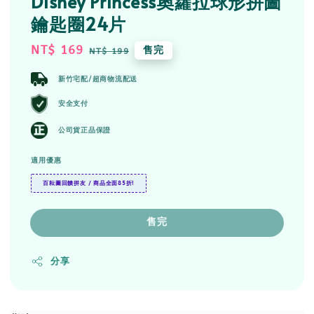
Disney Princess奧蘿拉球形拼圖
鑰匙圈24片
Sale
NT$ 169
Regular
售完
NT$ 199
price
price
新竹宅配/超商物流配送
安全支付
公司貨正品保證
適用優惠
百耘圖回饋拼友 / 商品全面85折!
售完
分享