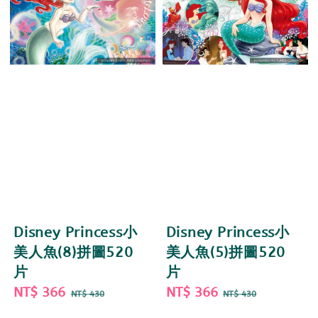
Disney Princess小
Disney Princess小
美人魚(8)拼圖520
美人魚(5)拼圖520
片
片
Sale
NT$ 366
Regular
Sale
NT$ 366
Regular
NT$ 430
NT$ 430
price
price
price
price