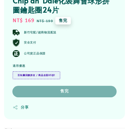
Chip an' Dale化裝舞會球形拼
圖鑰匙圈24片
Sale
NT$ 169
Regular
售完
NT$ 199
price
price
新竹宅配/超商物流配送
安全支付
公司貨正品保證
適用優惠
百耘圖回饋拼友 / 商品全面85折!
售完
分享