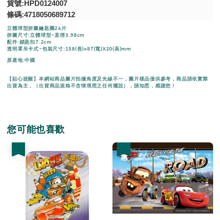
貨號:HPD0124007
條碼:4718050689712
立體球型拼圖鑰匙圈24片
拼圖尺寸:立體球型-直徑3.98cm
配件:鎖匙扣7.2cm
透明罩吊卡式-包裝尺寸:158(長)x87(寬)X20(高)mm
原產地:中國
【貼心提醒】本網站商品圖片拍攝角度及光線不一，圖片樣品僅供參考，商品請依實際
出貨為主，（出貨商品規格不含情境照之任何擺設），請知悉，感謝您！
您可能也喜歡
優惠
優惠