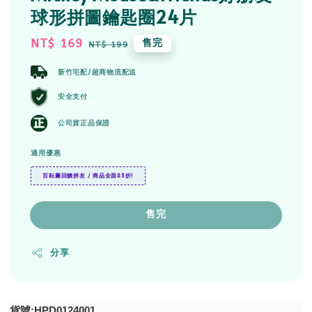
球形拼圖鑰匙圈24片
Sale
NT$ 169
Regular
售完
NT$ 199
price
price
新竹宅配/超商物流配送
安全支付
公司貨正品保證
適用優惠
百耘圖回饋拼友 / 商品全面85折!
售完
分享
貨號:HPD0124001