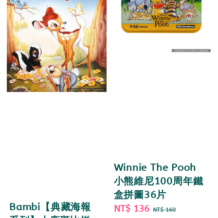
Winnie The Pooh
小熊維尼100周年鐵
盒拼圖36片
Bambi【典藏海報
Sale
NT$ 136
Regular
NT$ 160