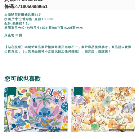
條碼:4718050689651
立體球型拼圖鑰匙圈24片
拼圖尺寸:立體球型-直徑3.98cm
配件:鎖匙扣7.2cm
透明罩吊卡式-包裝尺寸:158(長)x87(寬)X20(高)mm
原產地:中國
【貼心提醒】本網站商品圖片拍攝角度及光線不一，圖片樣品僅供參考，商品請依實際
出貨為主，（出貨商品規格不含情境照之任何擺設），請知悉，感謝您！
您可能也喜歡
優惠
優惠