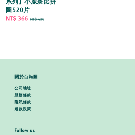
系列】小鹿斑比拼
price
price
圖520片
Sale
NT$ 366
Regular
NT$ 430
price
price
關於百耘圖
公司地址
服務條款
隱私條款
退款政策
Follow us