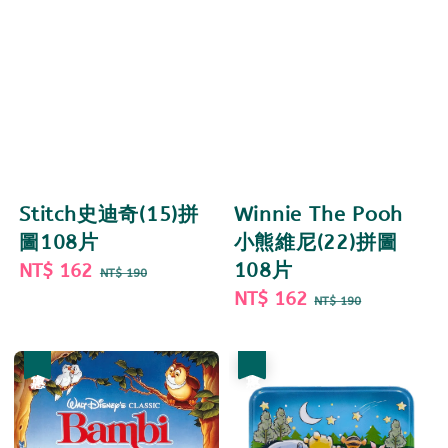
Stitch史迪奇(15)拼
Winnie The Pooh
圖108片
小熊維尼(22)拼圖
Sale
NT$ 162
Regular
108片
NT$ 190
price
price
Sale
NT$ 162
Regular
NT$ 190
price
price
優惠
優惠