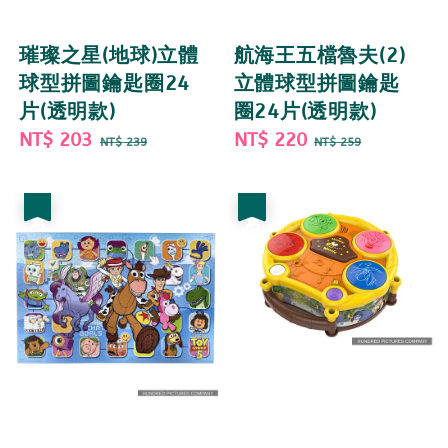
璀璨之星(地球)立體
航海王五檔魯夫(2)
球型拼圖鑰匙圈24
立體球型拼圖鑰匙
片(透明款)
圈24片(透明款)
Sale
NT$ 203
Regular
Sale
NT$ 220
Regular
NT$ 239
NT$ 259
price
price
price
price
優惠
優惠