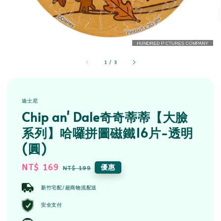
1
/
3
迪士尼
Chip an' Dale奇奇蒂蒂【大臉
系列】哈囉拼圖磁鐵16片-透明
(圓)
Sale
NT$ 169
Regular
優惠
NT$ 199
price
price
新竹宅配/超商物流配送
安全支付