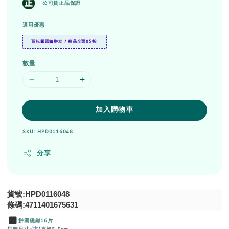
公司貨正品保證
適用優惠
百耘圖回饋拼友 / 商品全面85折!
數量
加入購物車
SKU: HPD0116048
分享
貨號:HPD0116048
條碼:4711401675631
拼圖磁鐵16片