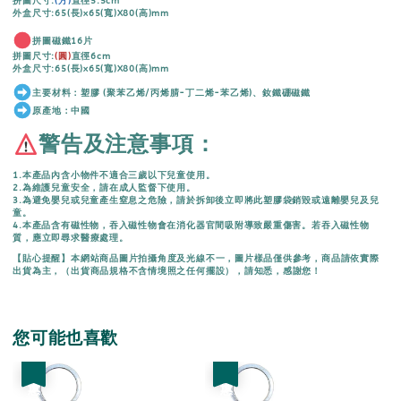
拼圖尺寸:
(方)
直徑5.5cm
外盒尺寸:65(長)x65(寬)X80(高)mm
拼圖磁鐵16片
拼圖尺寸:
(圓)
直徑6cm
外盒尺寸:65(長)x65(寬)X80(高)mm
主要材料：塑膠 (聚苯乙烯/丙烯腈-丁二烯-苯乙烯)、釹鐵硼磁鐵
原產地：中國
警告及注意事項：
1.本產品內含小物件不適合三歲以下兒童使用。
2.為維護兒童安全，請在成人監督下使用。
3.為避免嬰兒或兒童產生窒息之危險，請於拆卸後立即將此塑膠袋銷毀或遠離嬰兒及兒
童。
4.本產品含有磁性物，吞入磁性物會在消化器官間吸附導致嚴重傷害。若吞入磁性物
質，應立即尋求醫療處理。
【貼心提醒】本網站商品圖片拍攝角度及光線不一，圖片樣品僅供參考，商品請依實際
出貨為主，（出貨商品規格不含情境照之任何擺設），請知悉，感謝您！
您可能也喜歡
優惠
優惠