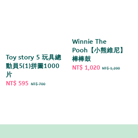
Winnie The
Pooh【小熊維尼】
Toy story 5 玩具總
棒棒鼓
動員5(1)拼圖1000
Sale
NT$ 1,020
Regular
NT$ 1,200
片
price
price
Sale
NT$ 595
Regular
NT$ 700
price
price