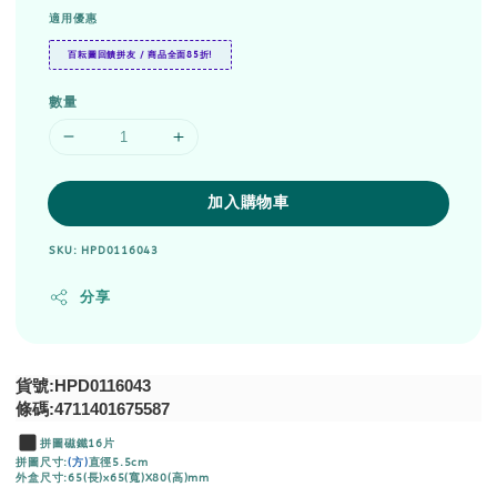
適用優惠
百耘圖回饋拼友 / 商品全面85折!
數量
加入購物車
SKU: HPD0116043
分享
貨號:HPD0116043
條碼:4711401675587
拼圖磁鐵16片
拼圖尺寸:
(方)
直徑5.5cm
外盒尺寸:65(長)x65(寬)X80(高)mm