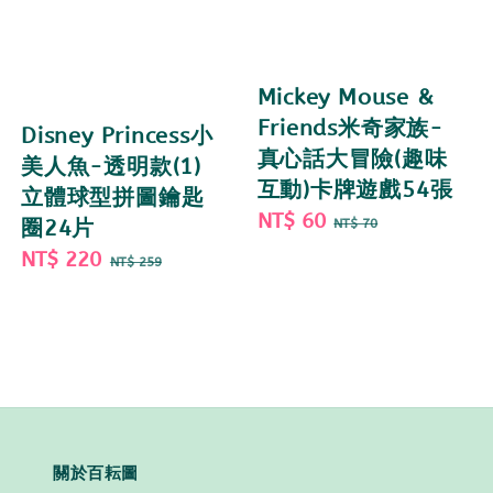
Mickey Mouse &
Friends米奇家族-
Disney Princess小
真心話大冒險(趣味
美人魚-透明款(1)
互動)卡牌遊戲54張
立體球型拼圖鑰匙
Sale
NT$ 60
Regular
NT$ 70
圈24片
price
price
Sale
NT$ 220
Regular
NT$ 259
price
price
關於百耘圖