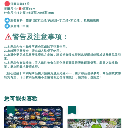
拼圖磁鐵16片
拼圖尺寸:
(圓)
直徑6cm
外盒尺寸:65(長)x65(寬)X80(高)mm
主要材料：塑膠 (聚苯乙烯/丙烯腈-丁二烯-苯乙烯)、釹鐵硼磁鐵
原產地：中國
警告及注意事項：
1.本產品內含小物件不適合三歲以下兒童使用。
2.為維護兒童安全，請在成人監督下使用。
3.為避免嬰兒或兒童產生窒息之危險，請於拆卸後立即將此塑膠袋銷毀或遠離嬰兒及兒
童。
4.本產品含有磁性物，吞入磁性物會在消化器官間吸附導致嚴重傷害。若吞入磁性物
質，應立即尋求醫療處理。
【貼心提醒】本網站商品圖片拍攝角度及光線不一，圖片樣品僅供參考，商品請依實際
出貨為主，（出貨商品規格不含情境照之任何擺設），請知悉，感謝您！
您可能也喜歡
優惠
優惠