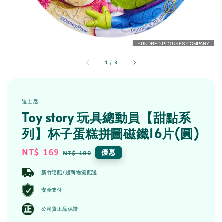
1
/
3
迪士尼
Toy story 玩具總動員【甜點系
列】杯子蛋糕拼圖磁鐵16片(圓)
Sale
NT$ 169
Regular
優惠
NT$ 199
price
price
新竹宅配/超商物流配送
安全支付
公司貨正品保證