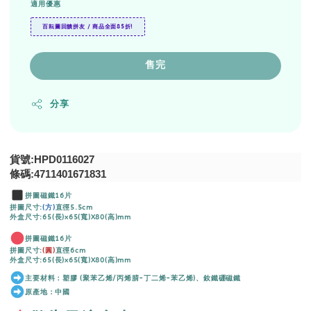
適用優惠
百耘圖回饋拼友 / 商品全面85折!
售完
分享
貨號:HPD0116027
條碼:4711401671831
拼圖磁鐵16片
拼圖尺寸:
(方)
直徑5.5cm
外盒尺寸:65(長)x65(寬)X80(高)mm
拼圖磁鐵16片
拼圖尺寸:
(圓)
直徑6cm
外盒尺寸:65(長)x65(寬)X80(高)mm
主要材料：塑膠 (聚苯乙烯/丙烯腈-丁二烯-苯乙烯)、釹鐵硼磁鐵
原產地：中國