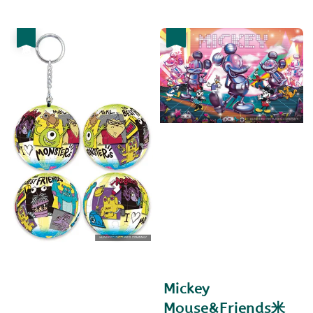
price
price
優惠
優惠
Mickey
Mouse&Friends米