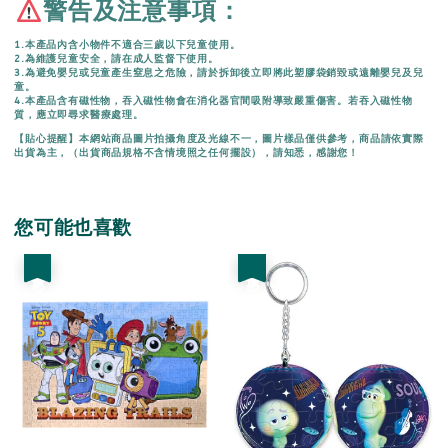
警告及注意事項：
1.本產品內含小物件不適合三歲以下兒童使用。
2.為維護兒童安全，請在成人監督下使用。
3.為避免嬰兒或兒童產生窒息之危險，請於拆卸後立即將此塑膠袋銷毀或遠離嬰兒及兒
童。
4.本產品含有磁性物，吞入磁性物會在消化器官間吸附導致嚴重傷害。若吞入磁性物
質，應立即尋求醫療處理。
【貼心提醒】本網站商品圖片拍攝角度及光線不一，圖片樣品僅供參考，商品請依實際
出貨為主，（出貨商品規格不含情境照之任何擺設），請知悉，感謝您！
您可能也喜歡
優惠
優惠