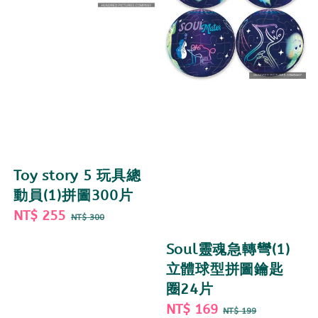
Toy story 5 玩具總
動員(1)拼圖300片
Sale
NT$ 255
Regular
NT$ 300
price
price
Soul靈魂急轉彎(1)
立體球型拼圖鑰匙
圈24片
Sale
NT$ 169
Regular
NT$ 199