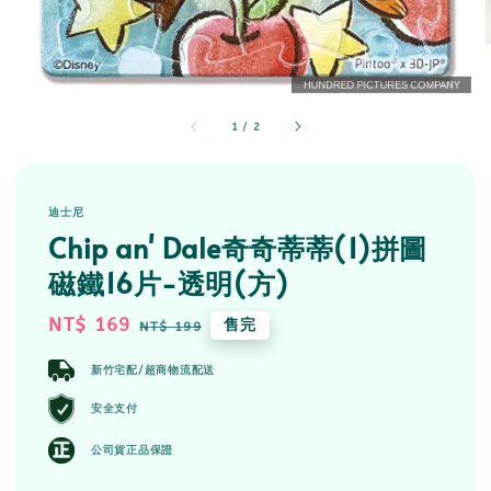
1
/
2
迪士尼
Chip an' Dale奇奇蒂蒂(1)拼圖
磁鐵16片-透明(方)
Sale
NT$ 169
Regular
售完
NT$ 199
price
price
新竹宅配/超商物流配送
安全支付
公司貨正品保證