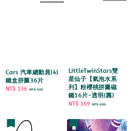
LittleTwinStars雙
Cars 汽車總動員(4)
星仙子【氣泡水系
鐵盒拼圖36片
列】粉櫻桃拼圖磁
Sale
NT$ 136
Regular
NT$ 160
鐵16片-透明(圓)
price
price
Sale
NT$ 169
Regular
NT$ 199
price
price
優惠
優惠