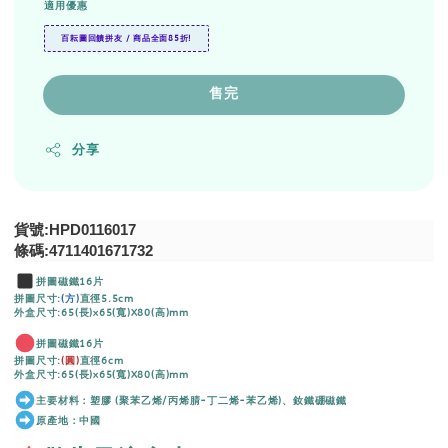
適用優惠
百耘圖回饋拼友 / 商品全面85折!
售完
分享
貨號:HPD0116017
條碼:4711401671732
拼圖磁鐵16片
拼圖尺寸:
(方)
直徑5.5cm
外盒尺寸:65(長)x65(寬)X80(高)mm
拼圖磁鐵16片
拼圖尺寸:
(圓)
直徑6cm
外盒尺寸:65(長)x65(寬)X80(高)mm
主要材料：塑膠 (聚苯乙烯/丙烯腈-丁二烯-苯乙烯)、釹鐵硼磁鐵
原產地：中國