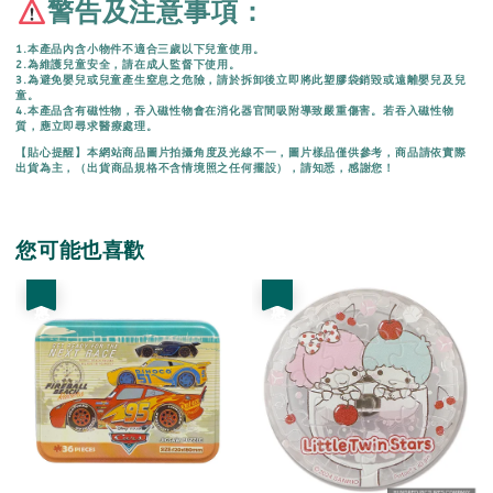
警告及注意事項：
1.本產品內含小物件不適合三歲以下兒童使用。
2.為維護兒童安全，請在成人監督下使用。
3.為避免嬰兒或兒童產生窒息之危險，請於拆卸後立即將此塑膠袋銷毀或遠離嬰兒及兒
童。
4.本產品含有磁性物，吞入磁性物會在消化器官間吸附導致嚴重傷害。若吞入磁性物
質，應立即尋求醫療處理。
【貼心提醒】本網站商品圖片拍攝角度及光線不一，圖片樣品僅供參考，商品請依實際
出貨為主，（出貨商品規格不含情境照之任何擺設），請知悉，感謝您！
您可能也喜歡
優惠
優惠