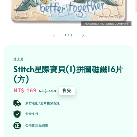
1
/
2
迪士尼
Stitch星際寶貝(1)拼圖磁鐵16片
(方)
Sale
NT$ 169
Regular
售完
NT$ 199
price
price
新竹宅配/超商物流配送
安全支付
公司貨正品保證