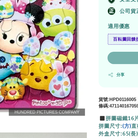
公司貨
適用優惠
百耘圖回饋拼
分享
貨號:HPD0116005
條碼:47114016705
拼圖磁鐵16
拼圖尺寸:
(方)
直
外盒尺寸:65(長)