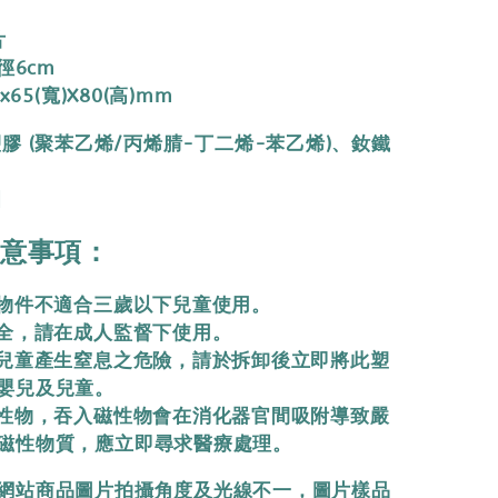
片
徑6cm
x65(寬)X80(高)mm
膠 (聚苯乙烯/丙烯腈-丁二烯-苯乙烯)、釹鐵
國
意事項：
小物件不適合三歲以下兒童使用。
安全，請在成人監督下使用。
或兒童產生窒息之危險，請於拆卸後立即將此塑
嬰兒及兒童。
磁性物，吞入磁性物會在消化器官間吸附導致嚴
磁性物質，應立即尋求醫療處理。
網站商品圖片拍攝角度及光線不一，圖片樣品