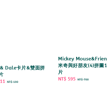
Mickey Mouse&Frien
米奇與好朋友(4)拼圖1
p & Dale卡片&雙面拼
片
片
Sale
NT$ 595
Regular
NT$ 700
111
Regular
NT$ 130
price
price
price