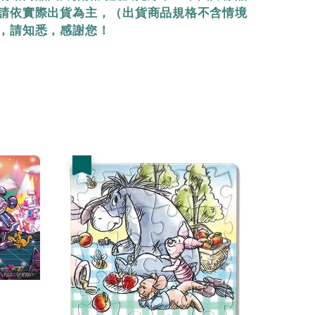
請依實際出貨為主，（出貨商品規格不含情境
，請知悉，感謝您！
優惠