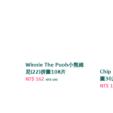
Winnie The Pooh小熊維
Chi
尼(22)拼圖108片
圖30
Sale
NT$ 162
Regular
NT$ 190
Sale
NT$ 
price
price
price