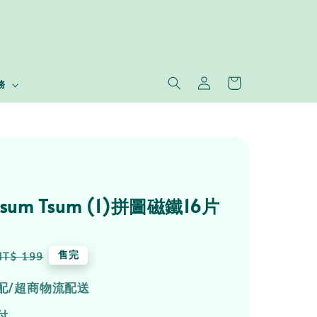
務
 Tsum Tsum (1)拼圖磁鐵16片
Regular
售完
NT$ 199
price
配/超商物流配送
付