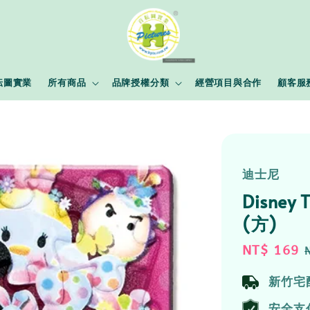
耘圖實業
所有商品
品牌授權分類
經營項目與合作
顧客服
迪士尼
Disney
(方)
Sale
NT$ 169
price
新竹宅
安全支