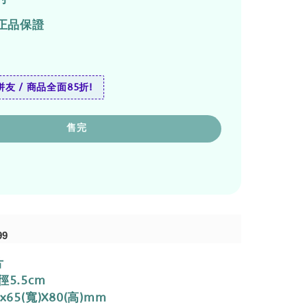
正品保證
友 / 商品全面85折!
售完
99
片
徑5.5cm
x65(寬)X80(高)mm