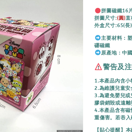
拼圖磁鐵16
拼圖尺寸:
(圓)
直
外盒尺寸:65(長)
主要材料：塑
硼磁鐵
原產地：中
警告及注
1.本產品內含
2.為維護兒童
3.為避免嬰兒
膠袋銷毀或遠離
4.本產品含有
重傷害。若吞入
【貼心提醒】本