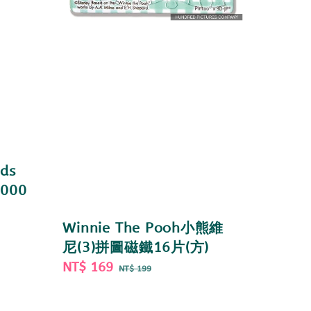
ds
000
Winnie The Pooh小熊維
尼(3)拼圖磁鐵16片(方)
Sale
NT$ 169
Regular
NT$ 199
price
price