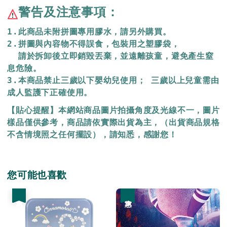
警告及注意事項：
1.此商品未附拼圖專用膠水，請另外購買。
2.拼圖與內容物不得誤食，包裝用之塑膠袋，
  請於拆卸後立即銷毀丟棄，
並遠離孩童，避免產生窒
息危險。
3.本商品禁止三歲以下嬰幼兒使用； 三歲以上兒童需由
成人監護下正確使用。
【貼心提醒】本網站商品圖片拍攝角度及光線不一，圖片
樣品僅供參考，商品請依實際出貨為主，（出貨商品規格
不含情境照之任何擺設），請知悉，感謝您！
您可能也喜歡
優惠
優惠