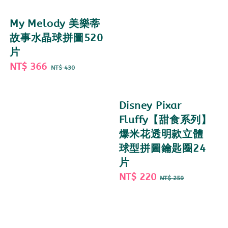
My Melody 美樂蒂
故事水晶球拼圖520
片
Sale
NT$ 366
Regular
NT$ 430
price
price
Disney Pixar
Fluffy【甜食系列】
爆米花透明款立體
球型拼圖鑰匙圈24
片
Sale
NT$ 220
Regular
NT$ 259
price
price