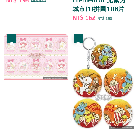
Sale
NT$ 136
Regular
Elemental 元素方
NT$ 160
price
price
城市(1)拼圖108片
Sale
NT$ 162
Regular
NT$ 190
price
price
優惠
優惠