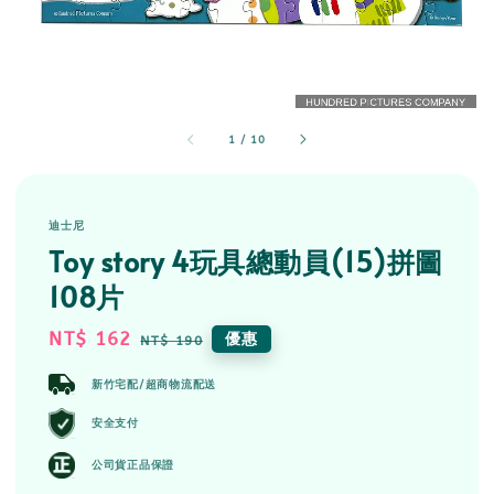
1
/
10
迪士尼
Toy story 4玩具總動員(15)拼圖
108片
Sale
NT$ 162
Regular
優惠
NT$ 190
price
price
新竹宅配/超商物流配送
安全支付
公司貨正品保證