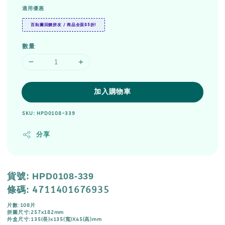
適用優惠
百耘圖回饋拼友 / 商品全面85折!
數量
加入購物車
SKU: HPD0108-339
分享
貨號
: HPD0108-339
4711401676935
條碼
:
片數:108片
拼圖尺寸:257x182mm
外盒尺寸:135(長)x135(寬)X45(高)mm