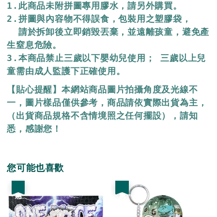
1.此商品未附拼圖專用膠水，請另外購買。

2.拼圖與內容物不得誤食，包裝用之塑膠袋，

  請於拆卸後立即銷毀丟棄，並遠離孩童，避免產
生窒息危險。

3.本商品禁止三歲以下嬰幼兒使用； 三歲以上兒
童需由成人監護下正確使用。
【貼心提醒】本網站商品圖片拍攝角度及光線不
一，圖片樣品僅供參考，商品請依實際出貨為主，
（出貨商品規格不含情境照之任何擺設），請知
悉，感謝您！
您可能也喜歡
優惠
優惠