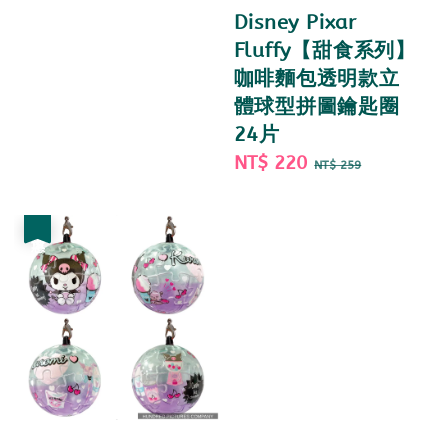
price
price
Disney Pixar
Fluffy【甜食系列】
咖啡麵包透明款立
體球型拼圖鑰匙圈
24片
Sale
NT$ 220
Regular
NT$ 259
price
price
優惠