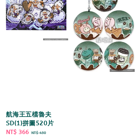
航海王五檔魯夫
SD(1)拼圖520片
Sale
NT$ 366
Regular
NT$ 430