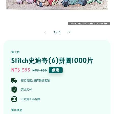
1
/
9
迪士尼
Stitch史迪奇(6)拼圖1000片
Sale
NT$ 595
Regular
優惠
NT$ 700
price
price
新竹宅配/超商物流配送
安全支付
公司貨正品保證
適用優惠