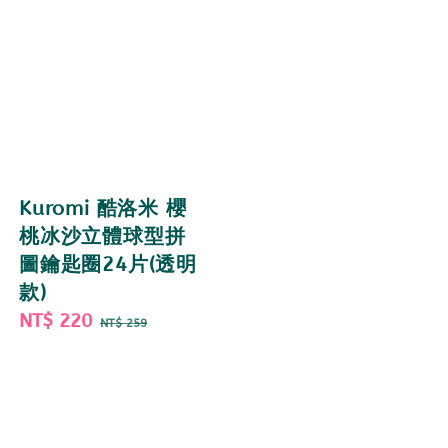
Kuromi 酷洛米 櫻
桃冰沙立體球型拼
圖鑰匙圈24片(透明
款)
Sale
NT$ 220
Regular
NT$ 259
price
price