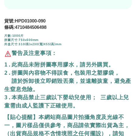
貨號:HPD01000-090
條碼:4710484506498
片數:1000片
拼圖尺寸:750x500mm
外盒尺寸:310(長)x230(寬)X55(高)mm
警告及注意事項：
1.此商品未附拼圖專用膠水，請另外購買。

2.拼圖與內容物不得誤食，包裝用之塑膠袋，

  請於拆卸後立即銷毀丟棄，並遠離孩童，避免產
生窒息危險。

3.本商品禁止三歲以下嬰幼兒使用； 三歲以上兒
童需由成人監護下正確使用。
【貼心提醒】本網站商品圖片拍攝角度及光線不
一，圖片樣品僅供參考，商品請依實際出貨為主，
（出貨商品規格不含情境照之任何擺設），請知