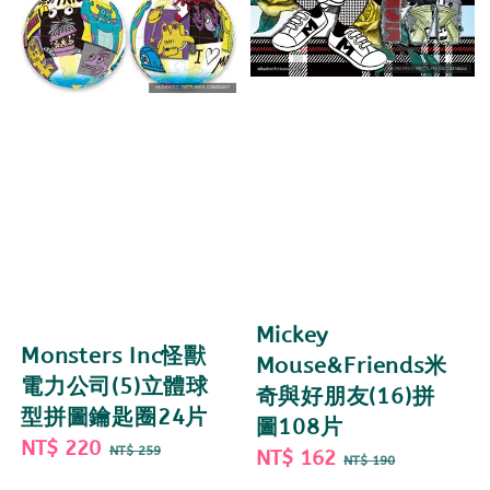
Mickey
Monsters Inc怪獸
Mouse&Friends米
電力公司(5)立體球
奇與好朋友(16)拼
型拼圖鑰匙圈24片
圖108片
Sale
NT$ 220
Regular
NT$ 259
Sale
NT$ 162
Regular
NT$ 190
price
price
price
price