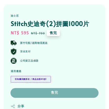
迪士尼
Stitch史迪奇(2)拼圖1000片
Sale
NT$ 595
Regular
售完
NT$ 700
price
price
新竹宅配/超商物流配送
安全支付
公司貨正品保證
適用優惠
百耘圖回饋拼友 / 商品全面85折!
售完
分享