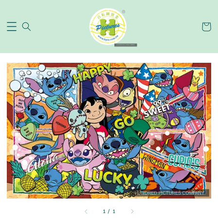
1
/
1