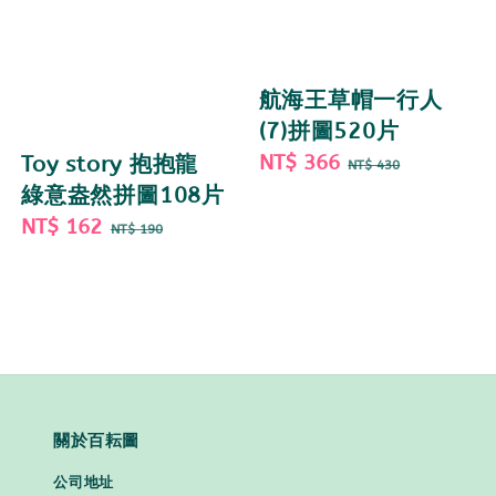
航海王草帽一行人
(7)拼圖520片
Sale
NT$ 366
Regular
Toy story 抱抱龍
NT$ 430
price
price
綠意盎然拼圖108片
Sale
NT$ 162
Regular
NT$ 190
price
price
關於百耘圖
公司地址