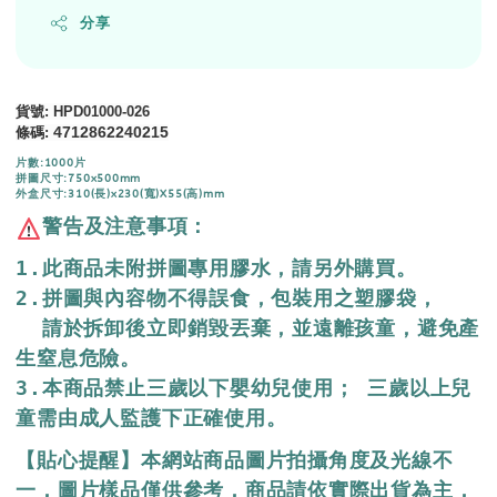
分享
貨號
:
HPD01000-026
條碼
:
4712862240215
片數:1000片
拼圖尺寸:750x500mm
外盒尺寸:310(長)x230(寬)X55(高)mm
警告及注意事項：
1.此商品未附拼圖專用膠水，請另外購買。

2.拼圖與內容物不得誤食，包裝用之塑膠袋，

  請於拆卸後立即銷毀丟棄，並遠離孩童，避免產
生窒息危險。

3.本商品禁止三歲以下嬰幼兒使用； 三歲以上兒
童需由成人監護下正確使用。
【貼心提醒】本網站商品圖片拍攝角度及光線不
一，圖片樣品僅供參考，商品請依實際出貨為主，