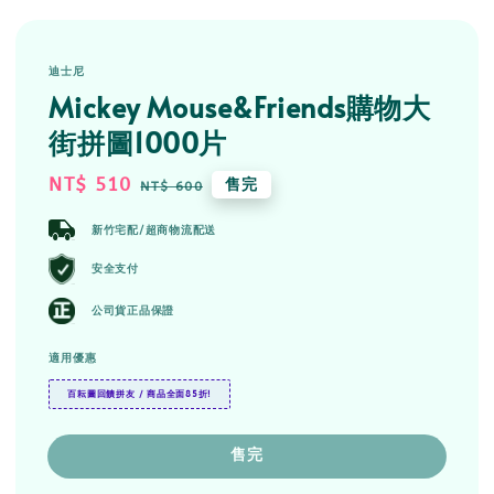
迪士尼
Mickey Mouse&Friends購物大
街拼圖1000片
Sale
NT$ 510
Regular
售完
NT$ 600
price
price
新竹宅配/超商物流配送
安全支付
公司貨正品保證
適用優惠
百耘圖回饋拼友 / 商品全面85折!
售完