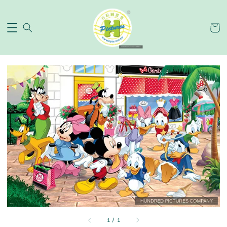
1
/
1