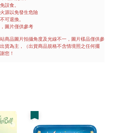
免誤食。
火源以免發生危險
不可退換。
，圖片僅供參考
站商品圖片拍攝角度及光線不一，圖片樣品僅供參
出貨為主，（出貨商品規格不含情境照之任何擺
謝您！
優惠