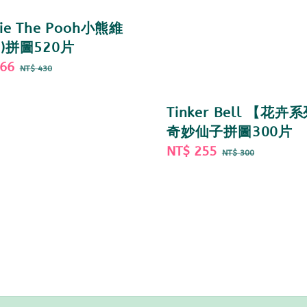
ie The Pooh小熊維
2)拼圖520片
366
Regular
NT$ 430
price
Tinker Bell 【花卉
奇妙仙子拼圖300片
Sale
NT$ 255
Regular
NT$ 300
price
price