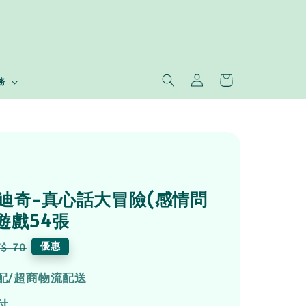
務
ch史迪奇-真心話大冒險(感情問
遊戲54張
egular
優惠
$ 70
rice
配/超商物流配送
付