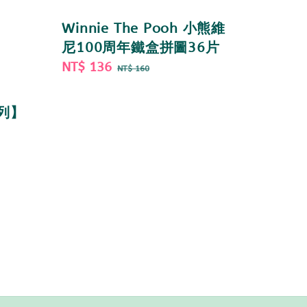
Winnie The Pooh 小熊維
尼100周年鐵盒拼圖36片
Sale
NT$ 136
Regular
NT$ 160
price
price
系列】