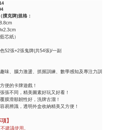
14
04
（撲克牌
)
規格：
x8.8cm
0x2.3cm
藍芯紙）
色
52
張
+2
張鬼牌
(
共
54
張
)/
一副
趣味、腦力激盪、抓握訓練、數學感知及專注力訓
方便的卡牌遊戲！
張張不同，精美圖素好玩又好看！
覆膜滑順韌性好，洗牌古溜！
容易辨識，透明外盒收納精美又方便！
事項】
下不建議使用。