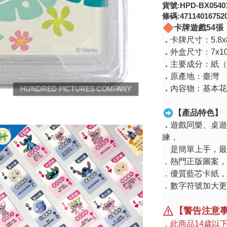
貨號:HPD-BX0540
條碼:47114016752
卡牌遊戲
54
張
．
卡牌尺寸：
5.8
．
外盒尺寸：
7x1
．
主要成分：紙（
．
原產地：臺灣
．
內容物：基本花
【產品特色】
．
遊戲同樂、桌遊
練，
是簡單上手，最
．熱門正版圖案，
．優質藍芯卡紙，
．數字符號加大更
【警告注意
．此商品
14
歲以