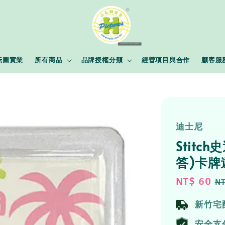
耘圖實業
所有商品
品牌授權分類
經營項目與合作
顧客服
迪士尼
Stit
答)卡牌
Sale
NT$ 60
R
NT
price
p
新竹宅
安全支