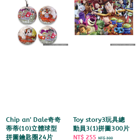
Chip an' Dale奇奇
Toy story3玩具總
蒂蒂(10)立體球型
動員3(1)拼圖300片
拼圖鑰匙圈24片
Sale
NT$ 255
Regular
NT$ 300