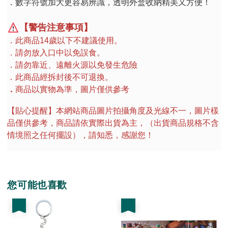
．數字符號加大更容易辨識，透明外盒收納精美又方便！
【警告注意事項】
．此商品
14
歲以下不建議使用。
．請勿放入口中以免誤食。
．請勿靠近、遠離火源以免發生危險
．此商品經拆封後不可退換。
．
商品以實物為準，圖片僅供參考
【貼心提醒】本網站商品圖片拍攝角度及光線不一，圖片樣
品僅供參考，商品請依實際出貨為主，（出貨商品規格不含
情境照之任何擺設），請知悉，感謝您！
您可能也喜歡
優惠
優惠