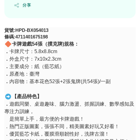
分享
貨號:HPD-BX054013
條碼:4711401675198
卡牌遊戲
54
張（撲克牌
)
規格：
．
卡牌尺寸：
5.8x8.8cm
．
外盒尺寸：
7x10x2.3cm
．
主要成分：紙（藍芯紙）
．
原產地：臺灣
．
內容物：基本花色
52
張
+2
張鬼牌
(
共
54
張
)/
一副
【產品特色】
．
遊戲同樂、桌遊趣味、腦力激盪、抓握訓練、數學感知及
專注力訓練，
是簡單上手，最方便的卡牌遊戲！
．熱門正版圖案，張張不同，精美圖素好玩又好看！
．優質藍芯卡紙，覆膜滑順韌性好，洗牌古溜！