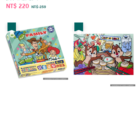
Sale
NT$ 220
Regular
price
price
NT$ 259
price
price
優惠
優惠