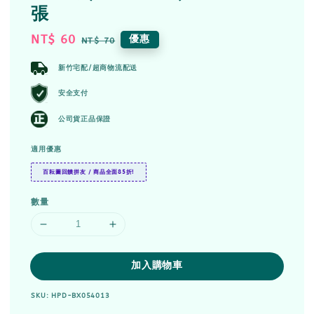
張
Sale
NT$ 60
Regular
優惠
NT$ 70
price
price
新竹宅配/超商物流配送
安全支付
公司貨正品保證
適用優惠
百耘圖回饋拼友 / 商品全面85折!
數量
加入購物車
SKU: HPD-BX054013