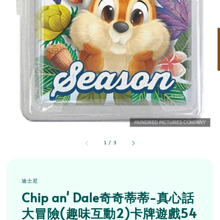
1
/
3
迪士尼
Chip an' Dale奇奇蒂蒂-真心話
大冒險(趣味互動2)卡牌遊戲54