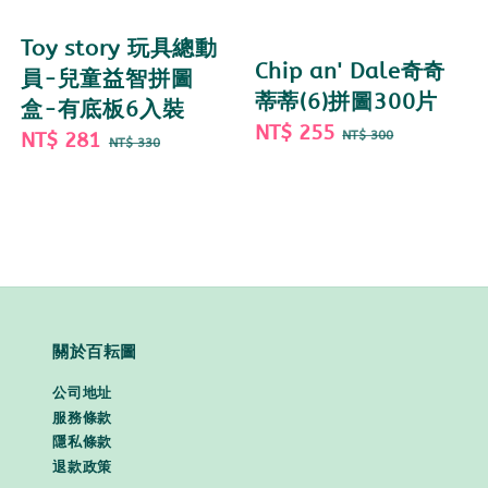
Toy story 玩具總動
Chip an' Dale奇奇
員-兒童益智拼圖
蒂蒂(6)拼圖300片
盒-有底板6入裝
Sale
NT$ 255
Regular
Sale
NT$ 281
Regular
NT$ 300
NT$ 330
price
price
price
price
關於百耘圖
公司地址
服務條款
隱私條款
退款政策