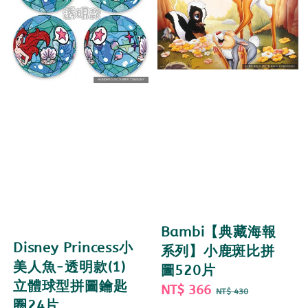
Bambi【典藏海報
Disney Princess小
系列】小鹿斑比拼
美人魚-透明款(1)
圖520片
立體球型拼圖鑰匙
Sale
NT$ 366
Regular
NT$ 430
圈24片