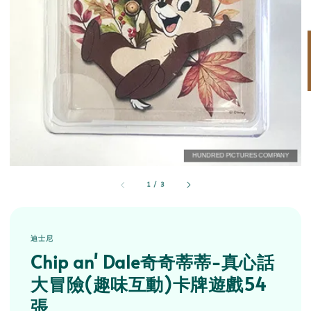
1
/
3
迪士尼
Chip an' Dale奇奇蒂蒂-真心話
大冒險(趣味互動)卡牌遊戲54
張