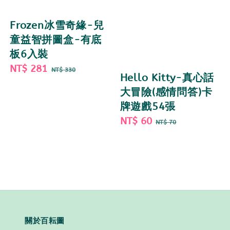
Frozen冰雪奇緣-兒
童益智拼圖盒-有底
板6入裝
Sale
NT$ 281
Regular
NT$ 330
Hello Kitty-真心話
price
price
大冒險(感情問答)卡
牌遊戲54張
Sale
NT$ 60
Regular
NT$ 70
price
price
關於百耘圖