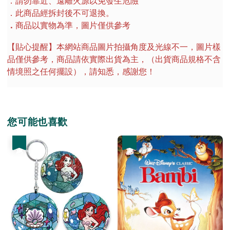
．請勿靠近、遠離火源以免發生危險
．此商品經拆封後不可退換。
．
商品以實物為準，圖片僅供參考
【貼心提醒】本網站商品圖片拍攝角度及光線不一，圖片樣
品僅供參考，商品請依實際出貨為主，（出貨商品規格不含
情境照之任何擺設），請知悉，感謝您！
您可能也喜歡
優惠
優惠