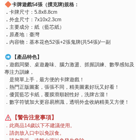
卡牌遊戲
54
張（撲克牌
)
規格：
．
卡牌尺寸：
5.8x8.8cm
．
外盒尺寸：
7x10x2.3cm
．
主要成分：紙（藍芯紙）
．
原產地：臺灣
．
內容物：基本花色
52
張
+2
張鬼牌
(
共
54
張
)/
一副
【產品特色】
．
遊戲同樂、桌遊趣味、腦力激盪、抓握訓練、數學感知及
專注力訓練，
是簡單上手，最方便的卡牌遊戲！
．熱門正版圖案，張張不同，精美圖素好玩又好看！
．優質藍芯卡紙，覆膜滑順韌性好，洗牌古溜！
．數字符號加大更容易辨識，透明外盒收納精美又方便！
【警告注意事項】
．此商品
14
歲以下不建議使用。
．請勿放入口中以免誤食。