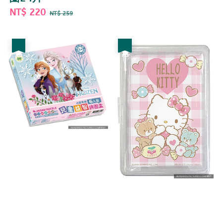
price
price
Sale
NT$ 220
Regular
NT$ 259
price
price
優惠
優惠