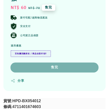
Sale
NT$ 60
Regular
售完
NT$ 70
price
price
新竹宅配/超商物流配送
安全支付
公司貨正品保證
適用優惠
百耘圖回饋拼友 / 商品全面85折!
售完
分享
貨號
:HPD-BX054012
條碼
:4711401674603