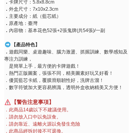
．
卡牌尺寸：
5.8x8.8cm
．
外盒尺寸：
7x10x2.3cm
．
主要成分：紙（藍芯紙）
．
原產地：臺灣
．
內容物：基本花色
52
張
+2
張鬼牌
(
共
54
張
)/
一副
【產品特色】
．
遊戲同樂、桌遊趣味、腦力激盪、抓握訓練、數學感知及
專注力訓練，
是簡單上手，最方便的卡牌遊戲！
．熱門正版圖案，張張不同，精美圖素好玩又好看！
．優質藍芯卡紙，覆膜滑順韌性好，洗牌古溜！
．數字符號加大更容易辨識，透明外盒收納精美又方便！
【警告注意事項】
．此商品
14
歲以下不建議使用。
．請勿放入口中以免誤食。
．請勿靠近、遠離火源以免發生危險
．此商品經拆封後不可退換。