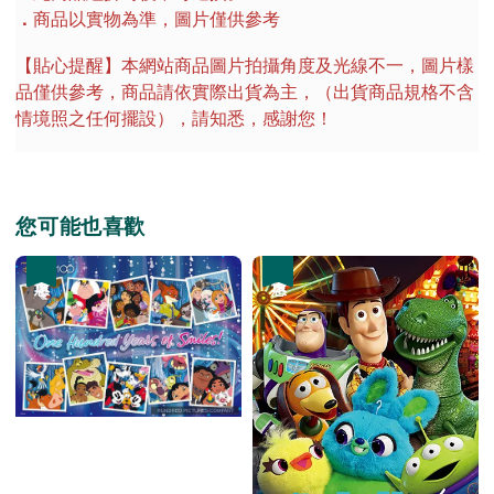
．
商品以實物為準，圖片僅供參考
【貼心提醒】本網站商品圖片拍攝角度及光線不一，圖片樣
品僅供參考，商品請依實際出貨為主，（出貨商品規格不含
情境照之任何擺設），請知悉，感謝您！
您可能也喜歡
優惠
優惠