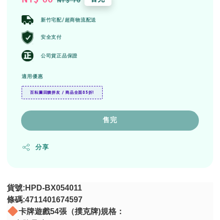
NT$ 70
price
price
新竹宅配/超商物流配送
安全支付
公司貨正品保證
適用優惠
百耘圖回饋拼友 / 商品全面85折!
售完
分享
貨號
:HPD-BX054011
條碼
:4711401674597
卡牌遊戲
54
張（撲克牌
)
規格：