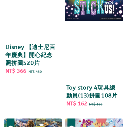
Disney 【迪士尼百
年慶典】開心紀念
照拼圖520片
Sale
NT$ 366
Regular
NT$ 430
price
price
Toy story 4玩具總
動員(13)拼圖108片
Sale
NT$ 162
Regular
NT$ 190
price
price
優惠
優惠