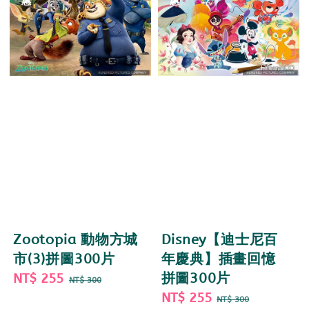
Zootopia 動物方城
Disney【迪士尼百
市(3)拼圖300片
年慶典】插畫回憶
Sale
NT$ 255
Regular
拼圖300片
NT$ 300
price
price
Sale
NT$ 255
Regular
NT$ 300