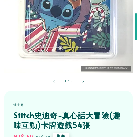
1
/
3
迪士尼
Stitch史迪奇-真心話大冒險(趣
味互動)卡牌遊戲54張
Sale
NT$ 60
Regular
售完