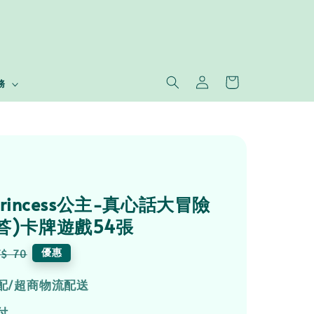
務
y Princess公主-真心話大冒險
答)卡牌遊戲54張
egular
優惠
$ 70
rice
配/超商物流配送
付