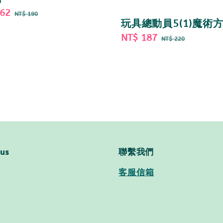
162
Regular
NT$ 190
玩具總動員5(1)魔術
price
Sale
NT$ 187
Regular
NT$ 220
price
price
 us
聯繫我們
客服信箱