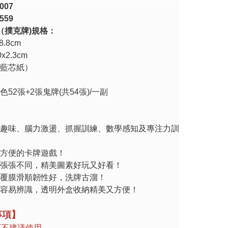
007
559
（撲克牌
)
規格：
x8.8cm
0x2.3cm
藍芯紙）
色
52
張
+2
張鬼牌
(
共
54
張
)/
一副
趣味、腦力激盪、抓握訓練、數學感知及專注力訓
方便的卡牌遊戲！
張張不同，精美圖素好玩又好看！
覆膜滑順韌性好，洗牌古溜！
容易辨識，透明外盒收納精美又方便！
事項】
下不建議使用。