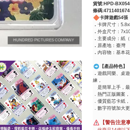
貨號
:HPD-BX054
條碼
:4711401674
卡牌遊戲
54
張
．
卡牌尺寸：
5.8
．
外盒尺寸：
7x1
．
主要成分：紙（
．
原產地：臺灣
．
內容物：基本花
【產品特色】
．
遊戲同樂、桌遊
練，
是簡單上手，最
．熱門正版圖案，
．優質藍芯卡紙，
．數字符號加大更
【警告注意
．此商品
14
歲以