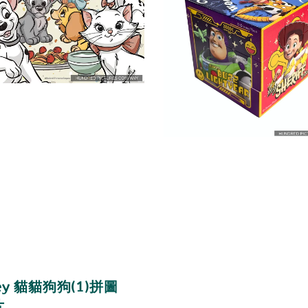
ney 貓貓狗狗(1)拼圖
片