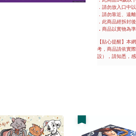
．請勿放入口中以
．請勿靠近、遠離
．此商品經拆封後
．
商品以實物為準
【貼心提醒】本網
考，商品請依實際
設），請知悉，感
優惠