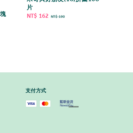
片
方塊
Sale
NT$ 162
Regular
NT$ 190
price
price
支付方式