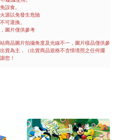
免誤食。
火源以免發生危險
不可退換。
，圖片僅供參考
站商品圖片拍攝角度及光線不一，圖片樣品僅供參
出貨為主，（出貨商品規格不含情境照之任何擺
謝您！
優惠