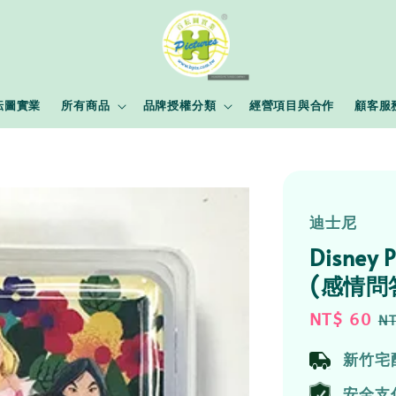
耘圖實業
所有商品
品牌授權分類
經營項目與合作
顧客服
迪士尼
Disne
(感情問
Sale
NT$ 60
R
NT
price
p
新竹宅
安全支