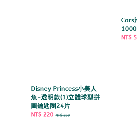
Car
100
Sale
NT$ 
price
Disney Princess小美人
魚-透明款(1)立體球型拼
圖鑰匙圈24片
Sale
NT$ 220
Regular
NT$ 259
price
price