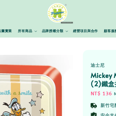
耘圖實業
所有商品
品牌授權分類
經營項目與合作
顧客服
迪士尼
Mickey
(2)鐵
Sale
NT$ 136
price
新竹宅
安全支