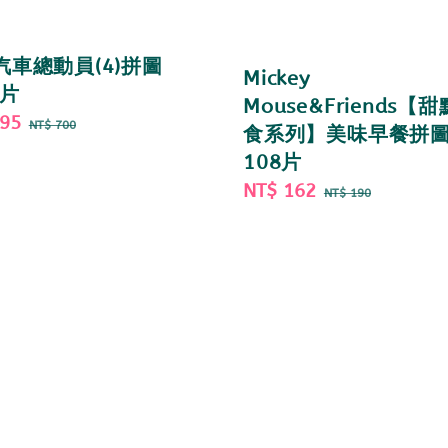
s汽車總動員(4)拼圖
Mickey
0片
Mouse&Friends【
595
Regular
NT$ 700
食系列】美味早餐拼
price
108片
Sale
NT$ 162
Regular
NT$ 190
price
price