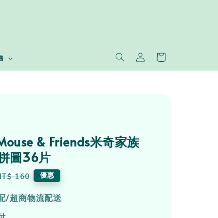
務
 Mouse & Friends米奇家族
盒拼圖36片
Regular
優惠
NT$ 160
price
配/超商物流配送
付