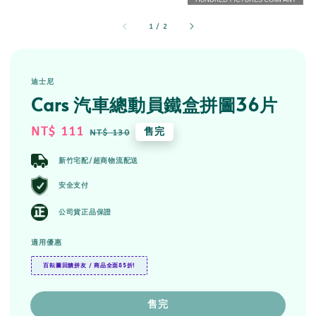
1
/
2
迪士尼
Cars 汽車總動員鐵盒拼圖36片
Sale
NT$ 111
Regular
售完
NT$ 130
price
price
新竹宅配/超商物流配送
安全支付
公司貨正品保證
適用優惠
百耘圖回饋拼友 / 商品全面85折!
售完