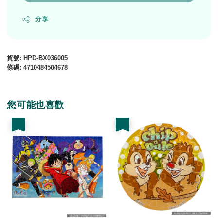
分享
貨號
: HPD-BX036005
條碼
:
4710484504678
您可能也喜歡
優惠
優惠