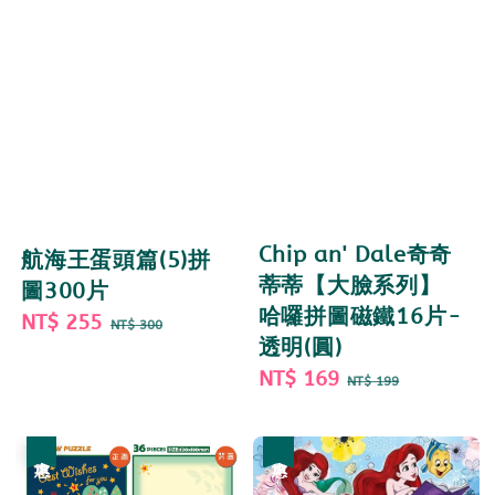
Chip an' Dale奇奇
航海王蛋頭篇(5)拼
蒂蒂【大臉系列】
圖300片
哈囉拼圖磁鐵16片-
Sale
NT$ 255
Regular
NT$ 300
透明(圓)
price
price
Sale
NT$ 169
Regular
NT$ 199
price
price
優惠
優惠