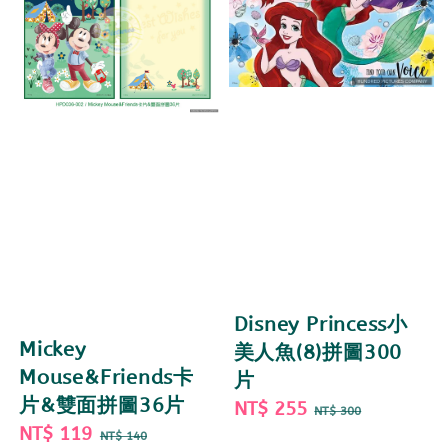
Disney Princess小
Mickey
美人魚(8)拼圖300
Mouse&Friends卡
片
片&雙面拼圖36片
Sale
NT$ 255
Regular
NT$ 300
Sale
NT$ 119
Regular
price
price
NT$ 140