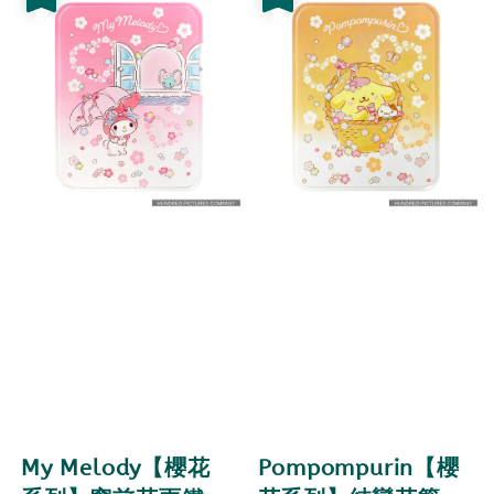
My Melody【櫻花
Pompompurin【櫻