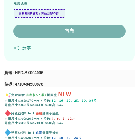
適用優惠
百耘圖回饋拼友 / 商品全面85折!
售完
分享
貨號
: HPD-BX004006
條碼
:
4710484500878
NEW
兒童益智
(有底板6入裝)
拼圖盒
拼圖尺寸:185x170mm / 片數:
12、16、20、25、30、36片
外盒尺寸:198(長)x186(寬)X30(高)mm
兒童益智4 in 1
基礎
拼圖手提盒
拼圖尺寸:140x205mm / 片數:
4、6、8、12片
外盒尺寸:230(長)x170(寬)X50(高)mm
兒童益智4 in 1
進階
拼圖手提盒
拼圖尺寸:140x205mm / 片數:
12、16、20、24片