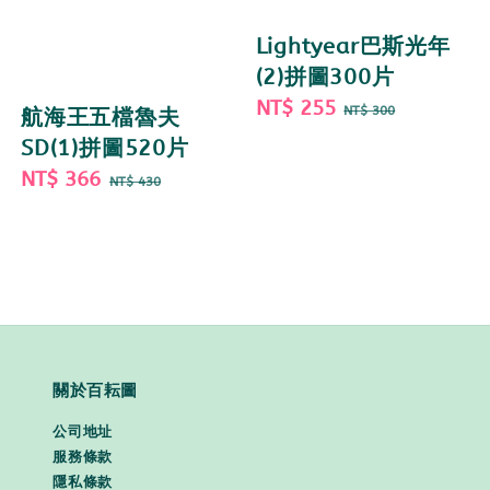
Lightyear巴斯光年
(2)拼圖300片
Sale
NT$ 255
Regular
NT$ 300
航海王五檔魯夫
price
price
SD(1)拼圖520片
Sale
NT$ 366
Regular
NT$ 430
price
price
關於百耘圖
公司地址
服務條款
隱私條款