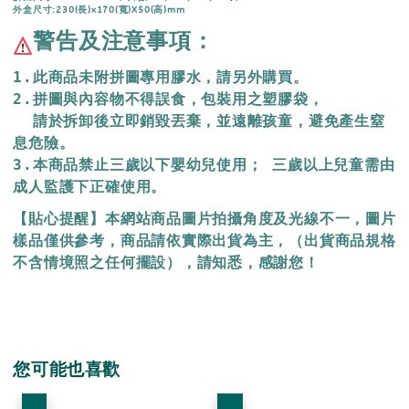
外盒尺寸:230(長)x170(寬)X50(高)mm
警告及注意事項：
1.此商品未附拼圖專用膠水，請另外購買。
2.拼圖與內容物不得誤食，包裝用之塑膠袋，
  請於拆卸後立即銷毀丟棄，並遠離孩童，避免產生窒
息危險。
3.本商品禁止三歲以下嬰幼兒使用； 三歲以上兒童需由
成人監護下正確使用。
【貼心提醒】本網站商品圖片拍攝角度及光線不一，圖片
樣品僅供參考，商品請依實際出貨為主，（出貨商品規格
不含情境照之任何擺設），請知悉，感謝您！
您可能也喜歡
優惠
優惠