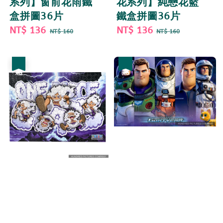
系列】窗前花雨鐵
花系列】純戀花籃
盒拼圖36片
鐵盒拼圖36片
Sale
NT$ 136
Regular
Sale
NT$ 136
Regular
NT$ 160
NT$ 160
price
price
price
price
優惠
優惠