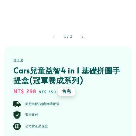
1
/
2
迪士尼
Cars兒童益智4 in 1 基礎拼圖手
提盒(冠軍養成系列)
Sale
NT$ 298
Regular
售完
NT$ 350
price
price
新竹宅配/超商物流配送
安全支付
公司貨正品保證