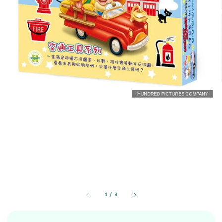
1
/
3