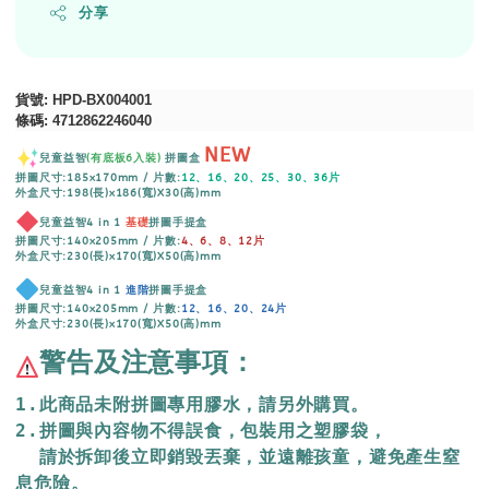
分享
貨號
: HPD-BX004001
條碼
:
4712862246040
NEW
兒童益智
(有底板6入裝)
拼圖盒
拼圖尺寸:185x170mm / 片數:
12、16、20、25、30、36片
外盒尺寸:198(長)x186(寬)X30(高)mm
兒童益智4 in 1
基礎
拼圖手提盒
拼圖尺寸:140x205mm / 片數:
4、6、8、12片
外盒尺寸:230(長)x170(寬)X50(高)mm
兒童益智4 in 1
進階
拼圖手提盒
拼圖尺寸:140x205mm / 片數:
12、16、20、24片
外盒尺寸:230(長)x170(寬)X50(高)mm
警告及注意事項：
1.此商品未附拼圖專用膠水，請另外購買。
2.拼圖與內容物不得誤食，包裝用之塑膠袋，
  請於拆卸後立即銷毀丟棄，並遠離孩童，避免產生窒
息危險。