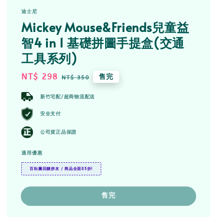
迪士尼
Mickey Mouse&Friends兒童益
智4 in 1 基礎拼圖手提盒(交通
工具系列)
Sale
NT$ 298
Regular
售完
NT$ 350
price
price
新竹宅配/超商物流配送
安全支付
公司貨正品保證
適用優惠
百耘圖回饋拼友 / 商品全面85折!
售完