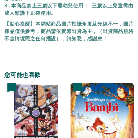
3.本商品禁止三歲以下嬰幼兒使用； 三歲以上兒童需由
成人監護下正確使用。
【貼心提醒】本網站商品圖片拍攝角度及光線不一，圖片
樣品僅供參考，商品請依實際出貨為主，（出貨商品規格
不含情境照之任何擺設），請知悉，感謝您！
您可能也喜歡
優惠
優惠