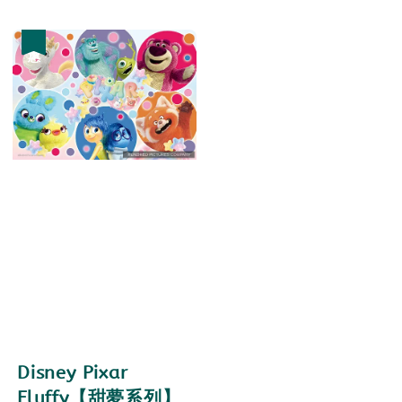
price
price
優惠
Disney Pixar
Fluffy【甜夢系列】