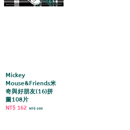
Mickey
Mouse&Friends米
奇與好朋友(16)拼
圖108片
Sale
NT$ 162
Regular
NT$ 190
price
price