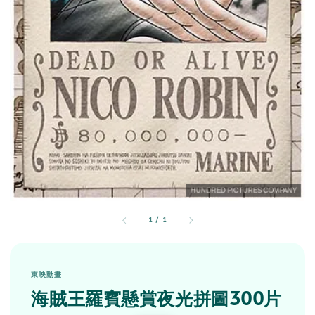
1
/
1
東映動畫
海賊王羅賓懸賞夜光拼圖300片