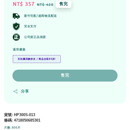
Sale
NT$ 357
Regular
售完
NT$ 420
price
price
新竹宅配/超商物流配送
安全支付
公司貨正品保證
適用優惠
百耘圖回饋拼友 / 商品全面85折!
售完
分享
貨號
: HP300S-013
條碼
: 4718050685301
片數:300片