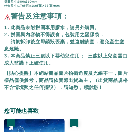
拼圖尺寸:380x260mm
外盒尺寸:170(長)x140(寬)X55(高)mm
警告及注意事項：
1.此商品未附拼圖專用膠水，請另外購買。
2.拼圖與內容物不得誤食，包裝用之塑膠袋，
  請於拆卸後立即銷毀丟棄，
並遠離孩童，避免產生窒
息危險。
3.本商品禁止三歲以下嬰幼兒使用； 三歲以上兒童需由
成人監護下正確使用。
【貼心提醒】本網站商品圖片拍攝角度及光線不一，圖片
樣品僅供參考，商品請依實際出貨為主，（出貨商品規格
不含情境照之任何擺設），請知悉，感謝您！
您可能也喜歡
優惠
優惠