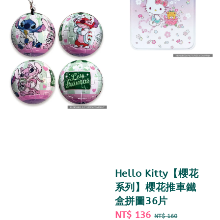
Hello Kitty【櫻花
系列】櫻花推車鐵
盒拼圖36片
Sale
NT$ 136
Regular
NT$ 160