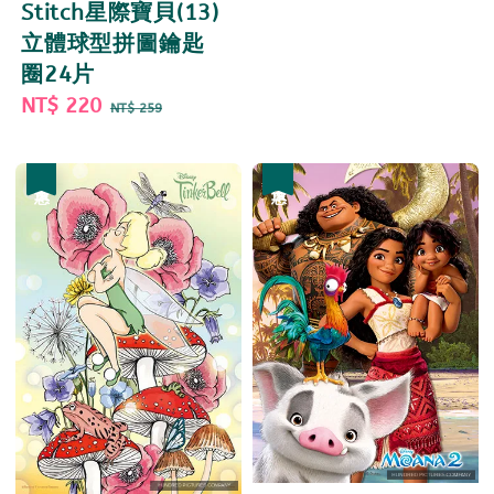
Stitch星際寶貝(13)
price
price
立體球型拼圖鑰匙
圈24片
Sale
NT$ 220
Regular
NT$ 259
price
price
優惠
優惠