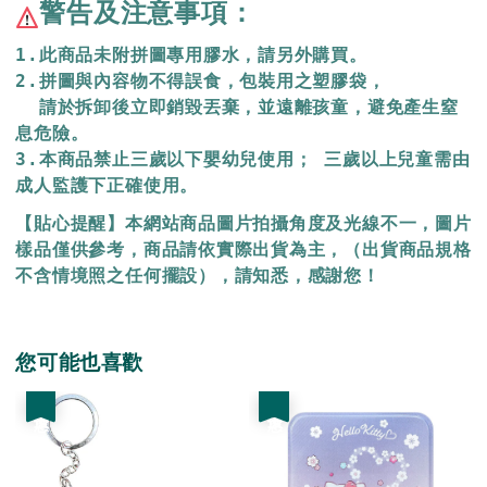
警告及注意事項：
1.此商品未附拼圖專用膠水，請另外購買。
2.拼圖與內容物不得誤食，包裝用之塑膠袋，
  請於拆卸後立即銷毀丟棄，
並遠離孩童，避免產生窒
息危險。
3.本商品禁止三歲以下嬰幼兒使用； 三歲以上兒童需由
成人監護下正確使用。
【貼心提醒】本網站商品圖片拍攝角度及光線不一，圖片
樣品僅供參考，商品請依實際出貨為主，（出貨商品規格
不含情境照之任何擺設），請知悉，感謝您！
您可能也喜歡
優惠
優惠