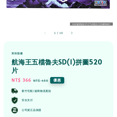
1
/
10
東映動畫
航海王五檔魯夫SD(1)拼圖520
片
Sale
NT$ 366
Regular
優惠
NT$ 430
price
price
新竹宅配/超商物流配送
安全支付
公司貨正品保證