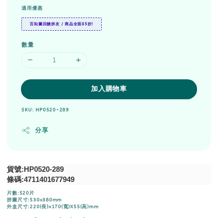
適用優惠
百耘圖回饋拼友 / 商品全面85折!
數量
加入購物車
SKU: HP0520-289
分享
貨號:HP0520-289
條碼:4711401677949
片數:520片
拼圖尺寸:530x380mm
外盒尺寸:220(長)x170(寬)X55(高)mm