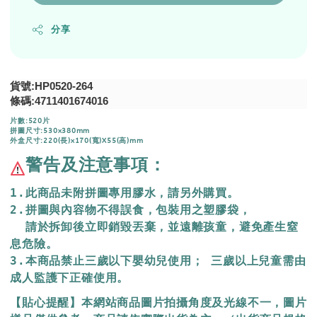
分享
貨號:HP0520-264
條碼:
4711401674016
片數:520片
拼圖尺寸:530x380mm
外盒尺寸:220(長)x170(寬)X55(高)mm
警告及注意事項：
1.此商品未附拼圖專用膠水，請另外購買。
2.拼圖與內容物不得誤食，包裝用之塑膠袋，
  請於拆卸後立即銷毀丟棄，
並遠離孩童，避免產生窒
息危險。
3.本商品禁止三歲以下嬰幼兒使用； 三歲以上兒童需由
成人監護下正確使用。
【貼心提醒】本網站商品圖片拍攝角度及光線不一，圖片