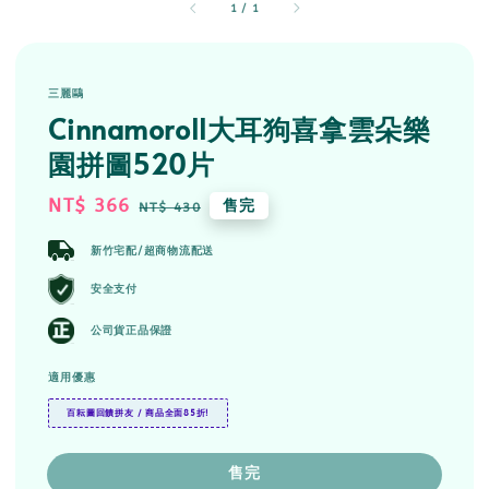
1
/
1
三麗鷗
Cinnamoroll大耳狗喜拿雲朵樂
園拼圖520片
Sale
NT$ 366
Regular
售完
NT$ 430
price
price
新竹宅配/超商物流配送
安全支付
公司貨正品保證
適用優惠
百耘圖回饋拼友 / 商品全面85折!
售完