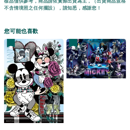
樣品僅供參考，商品請依實際出貨為主，（出貨商品規格
不含情境照之任何擺設），請知悉，感謝您！
您可能也喜歡
優惠
優惠