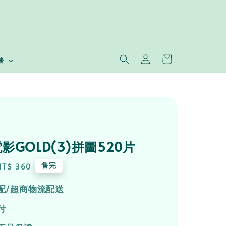
務
影GOLD(3)拼圖520片
Regular
售完
NT$ 360
price
配/超商物流配送
付