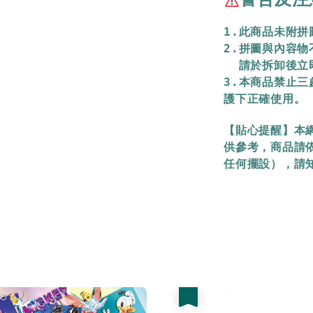
1.此商品未附
2.拼圖與內容
  請於拆卸後
3.本商品禁止
護下正確使用。
【貼心提醒】本
供參考，商品請
任何擺設），請
優惠