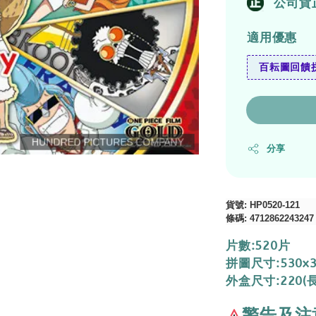
公司貨
適用優惠
百耘圖回饋拼
分享
貨號
: HP0520-121
條碼
:
4712862243247
片數:520片
拼圖尺寸:530x
外盒尺寸:220(長
警告及注