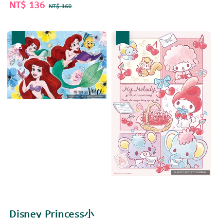
Sale
NT$ 136
Regular
NT$ 160
price
price
優惠
優惠
Disney Princess小