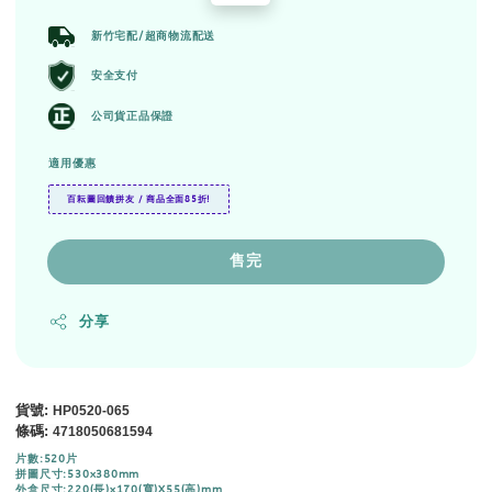
price
price
新竹宅配/超商物流配送
安全支付
公司貨正品保證
適用優惠
百耘圖回饋拼友 / 商品全面85折!
售完
分享
貨號
:
HP0520-065
條碼
:
4718050681594
片數:520片
拼圖尺寸:530x380mm
外盒尺寸:220(長)x170(寬)X55(高)mm