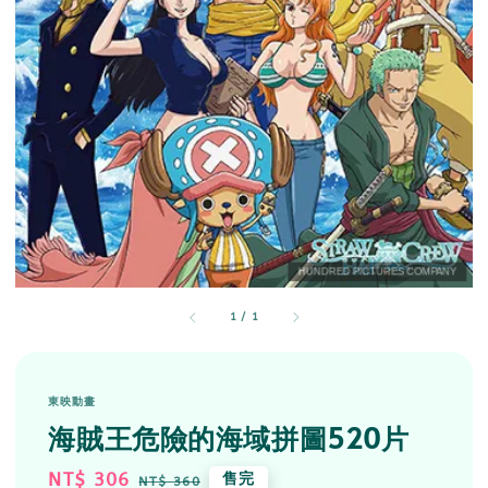
1
/
1
東映動畫
海賊王危險的海域拼圖520片
Sale
NT$ 306
Regular
售完
NT$ 360