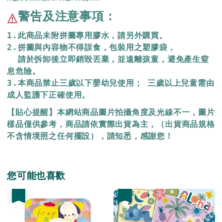
警告及注意事項：
1.此商品未附拼圖專用膠水，請另外購買。
2.拼圖與內容物不得誤食，包裝用之塑膠袋，
  請於拆卸後立即銷毀丟棄，
並遠離孩童，避免產生窒
息危險。
3.本商品禁止三歲以下嬰幼兒使用； 三歲以上兒童需由
成人監護下正確使用。
【貼心提醒】本網站商品圖片拍攝角度及光線不一，圖片
樣品僅供參考，商品請依實際出貨為主，（出貨商品規格
不含情境照之任何擺設），請知悉，感謝您！
您可能也喜歡
優惠
優惠