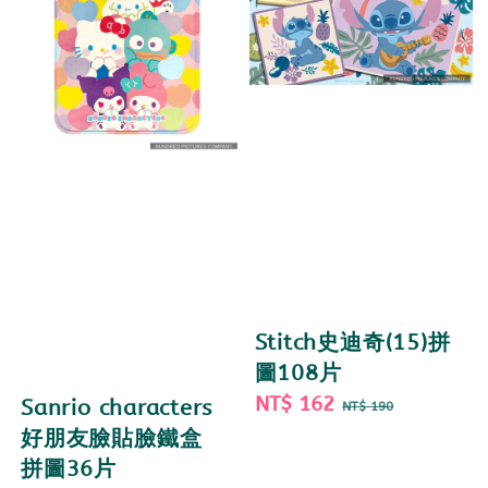
Stitch史迪奇(15)拼
圖108片
Sale
NT$ 162
Regular
Sanrio characters
NT$ 190
price
price
好朋友臉貼臉鐵盒
拼圖36片