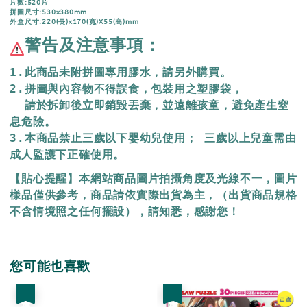
片數:520片
拼圖尺寸:530x380mm
外盒尺寸:220(長)x170(寬)X55(高)mm
警告及注意事項：
1.此商品未附拼圖專用膠水，請另外購買。
2.拼圖與內容物不得誤食，包裝用之塑膠袋，
  請於拆卸後立即銷毀丟棄，
並遠離孩童，避免產生窒
息危險。
3.本商品禁止三歲以下嬰幼兒使用； 三歲以上兒童需由
成人監護下正確使用。
【貼心提醒】本網站商品圖片拍攝角度及光線不一，圖片
樣品僅供參考，商品請依實際出貨為主，（出貨商品規格
不含情境照之任何擺設），請知悉，感謝您！
您可能也喜歡
優惠
優惠