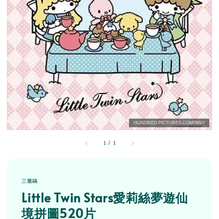
1
/
1
三麗鷗
Little Twin Stars愛莉絲夢遊仙
境拼圖520片