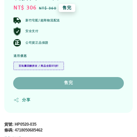
Sale
NT$ 306
Regular
售完
NT$ 360
price
price
新竹宅配/超商物流配送
安全支付
公司貨正品保證
適用優惠
百耘圖回饋拼友 / 商品全面85折!
售完
分享
貨號
: HP0520-035
條碼
: 4718050685462