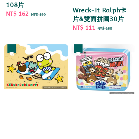
108片
Wreck-It Ralph卡
Sale
NT$ 162
Regular
NT$ 190
片&雙面拼圖30片
price
price
Sale
NT$ 111
Regular
NT$ 130
price
price
優惠
優惠