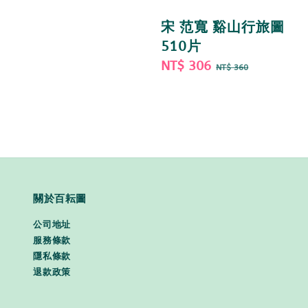
宋 范寬 谿山行旅圖
510片
Sale
NT$ 306
Regular
NT$ 360
price
price
關於百耘圖
公司地址
服務條款
隱私條款
退款政策