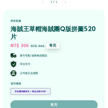
1
/
1
東映動畫
海賊王草帽海賊團Q版拼圖520
片
Sale
NT$ 306
Regular
售完
NT$ 360
price
price
新竹宅配/超商物流配送
安全支付
公司貨正品保證
適用優惠
百耘圖回饋拼友 / 商品全面85折!
售完