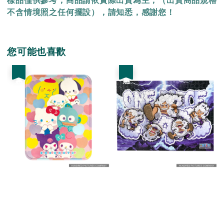
樣品僅供參考，商品請依實際出貨為主，（出貨商品規格
不含情境照之任何擺設），請知悉，感謝您！
您可能也喜歡
優惠
優惠