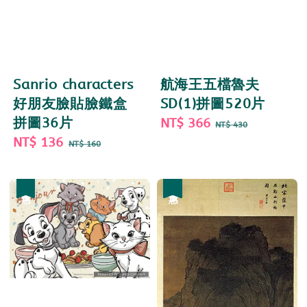
Sanrio characters
航海王五檔魯夫
好朋友臉貼臉鐵盒
SD(1)拼圖520片
拼圖36片
Sale
NT$ 366
Regular
NT$ 430
Sale
NT$ 136
Regular
price
price
NT$ 160
price
price
優惠
優惠