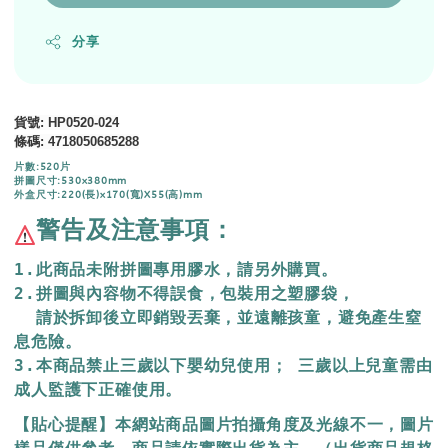
分享
貨號
: HP0520-024
條碼
: 4718050685288
片數:520片
拼圖尺寸:530x380mm
外盒尺寸:220(長)x170(寬)X55(高)mm
警告及注意事項：
1.此商品未附拼圖專用膠水，請另外購買。
2.拼圖與內容物不得誤食，包裝用之塑膠袋，
  請於拆卸後立即銷毀丟棄，
並遠離孩童，避免產生窒
息危險。
3.本商品禁止三歲以下嬰幼兒使用； 三歲以上兒童需由
成人監護下正確使用。
【貼心提醒】本網站商品圖片拍攝角度及光線不一，圖片