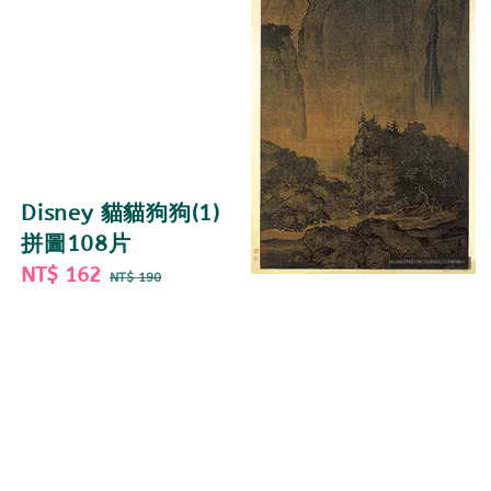
Disney 貓貓狗狗(1)
拼圖108片
Sale
NT$ 162
Regular
NT$ 190
price
price