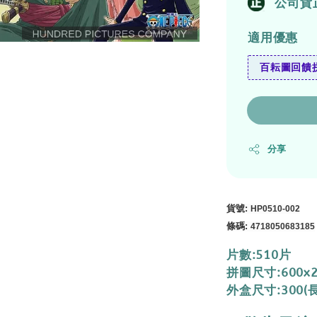
公司貨
適用優惠
百耘圖回饋拼
分享
貨號
:
HP0510-002
條碼
:
4718050683185
片數:510片
拼圖尺寸:600x
外盒尺寸:300(長