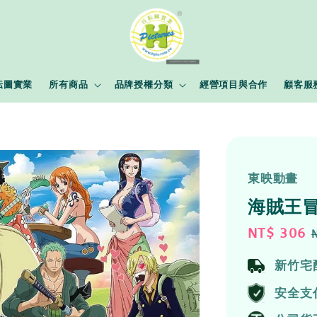
耘圖實業
所有商品
品牌授權分類
經營項目與合作
顧客服
東映動畫
海賊王冒
Sale
NT$ 306
price
新竹宅
安全支