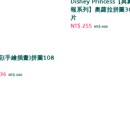
Disney Princess【
報系列】奧蘿拉拼圖3
片
Sale
NT$ 255
Regular
NT$ 300
price
price
(手繪插畫)拼圖108
136
Regular
NT$ 160
price