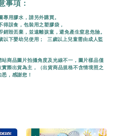
意事項：
拼圖專用膠水，請另外購買。
物不得誤食，包裝用之塑膠袋，
立即銷毀丟棄，
並遠離孩童，避免產生窒息危險。
三歲以下嬰幼兒使用； 三歲以上兒童需由成人監
網站商品圖片拍攝角度及光線不一，圖片樣品僅
依實際出貨為主，（出貨商品規格不含情境照之
知悉，感謝您！
優惠