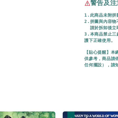
警告及注
1.此商品未附
2.拼圖與內容
  請於拆卸後
3.本商品禁止
護下正確使用。
【貼心提醒】本
供參考，商品請
任何擺設），請
優惠