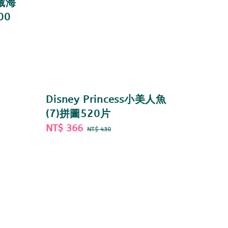
典藏海
00
Disney Princess小美人魚
(7)拼圖520片
Sale
NT$ 366
Regular
NT$ 430
price
price