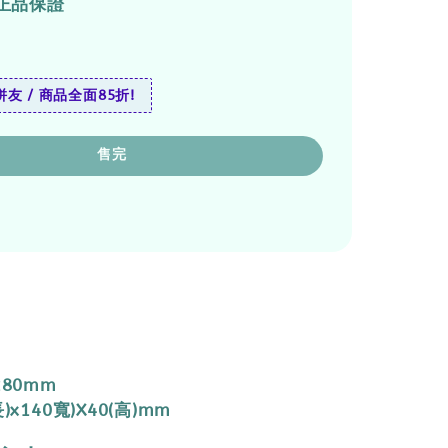
正品保證
友 / 商品全面85折!
售完
280mm
)x140寬)X40(高)mm