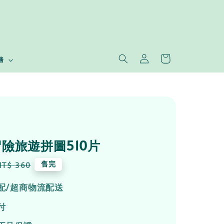
務
險旅遊拼圖510片
Regular
售完
NT$ 360
price
配/超商物流配送
付