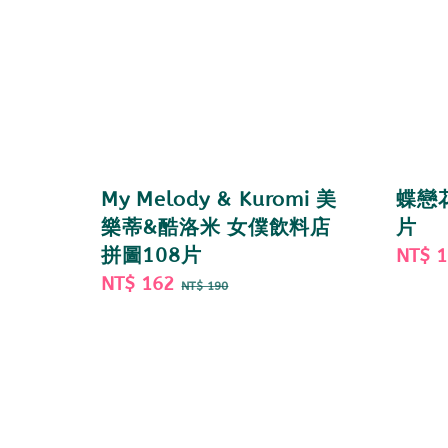
My Melody & Kuromi 美
蝶戀花
樂蒂&酷洛米 女僕飲料店
片
拼圖108片
Sale
NT$ 
Sale
NT$ 162
Regular
price
NT$ 190
price
price