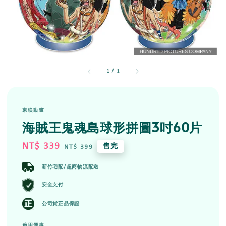
1
/
1
東映動畫
海賊王鬼魂島球形拼圖3吋60片
Sale
NT$ 339
Regular
售完
NT$ 399
price
price
新竹宅配/超商物流配送
安全支付
公司貨正品保證
適用優惠