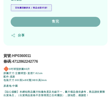
百耘圖回饋拼友 / 商品全面85折!
售完
分享
貨號:HP0360011
條碼:4712862242776
3吋球型拼圖60片
拼圖尺寸:立體球型-直徑7.62cm
配件:底座
包裝尺寸:80(長)x80(寬)X85(高)mm
原產地:中國
【貼心提醒】本網站商品圖片拍攝角度及光線不一，圖片樣品僅供參考，商品請依實際
出貨為主，（出貨商品規格不含情境照之任何擺設），請知悉，感謝您！