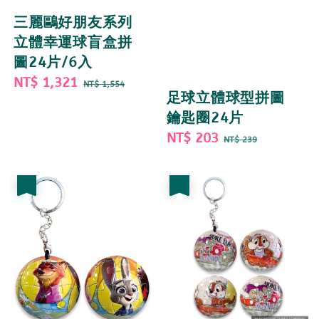
三麗鷗好朋友系列
立體幸運球盲盒拼
圖24片/6入
Sale
NT$ 1,321
Regular
NT$ 1,554
足球立體球型拼圖
price
price
鑰匙圈24片
Sale
NT$ 203
Regular
NT$ 239
price
price
優惠
優惠