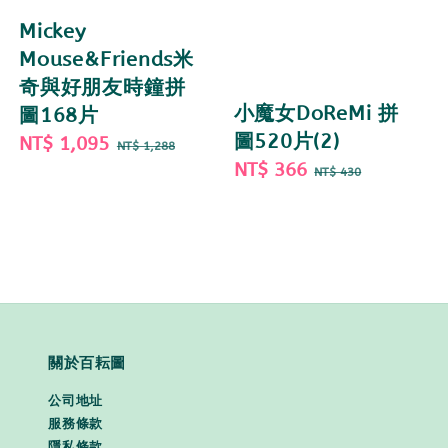
Mickey
Mouse&Friends米
奇與好朋友時鐘拼
小魔女DoReMi 拼
圖168片
圖520片(2)
Sale
NT$ 1,095
Regular
NT$ 1,288
Sale
NT$ 366
Regular
price
price
NT$ 430
price
price
關於百耘圖
公司地址
服務條款
隱私條款