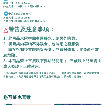
拼圖尺寸:100x147mm
外盒尺寸:214(長)x122寬)X3(高)mm
卡片&雙面拼圖36片
拼圖尺寸:120x180mm
外盒尺寸:249(長)x138寬)X3(高)mm
警告及注意事項：
1.此商品未附拼圖專用膠水，請另外購買。
2.拼圖與內容物不得誤食，包裝用之塑膠袋，
  請於拆卸後立即銷毀丟棄，
並遠離孩童，避免產生窒
息危險。
3.本商品禁止三歲以下嬰幼兒使用； 三歲以上兒童需由
成人監護下正確使用。
【貼心提醒】本網站商品圖片拍攝角度及光線不一，圖片樣品僅供參考，商品請依實際
出貨為主，（出貨商品規格不含情境照之任何擺設），請知悉，感謝您！
您可能也喜歡