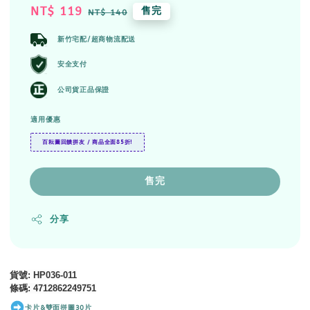
Sale
NT$ 119
Regular
售完
NT$ 140
price
price
新竹宅配/超商物流配送
安全支付
公司貨正品保證
適用優惠
百耘圖回饋拼友 / 商品全面85折!
售完
分享
貨號
: HP036-011
條碼
:
4712862249751
卡片&雙面拼圖30片