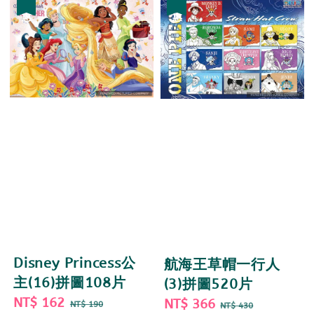
優惠
優惠
Disney Princess公
航海王草帽一行人
主(16)拼圖108片
(3)拼圖520片
Sale
NT$ 162
Regular
Sale
NT$ 366
Regular
NT$ 190
NT$ 430