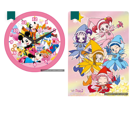
price
price
price
price
優惠
優惠