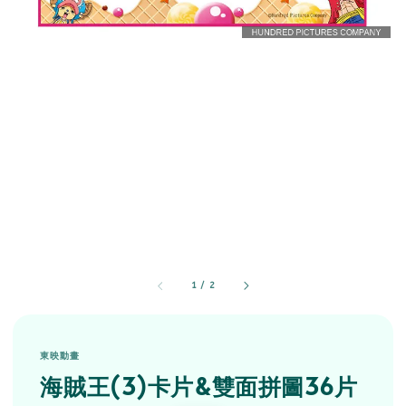
1
/
2
東映動畫
海賊王(3)卡片&雙面拼圖36片