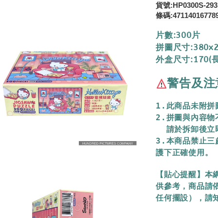
貨號:HP0300S-293
條碼:47114016778
片數:300片
拼圖尺寸:380x
外盒尺寸:170(長
警告及注
1.此商品未附
2.拼圖與內容
  請於拆卸後
3.本商品禁止
護下正確使用。
【貼心提醒】本
供參考，商品請
任何擺設），請