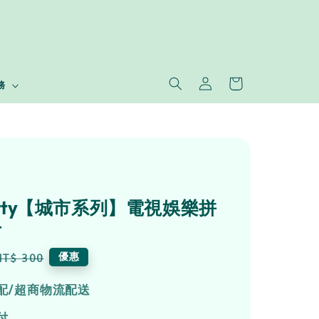
務
 Kitty【城市系列】電視娛樂拼
片
Regular
優惠
NT$ 300
price
配/超商物流配送
付