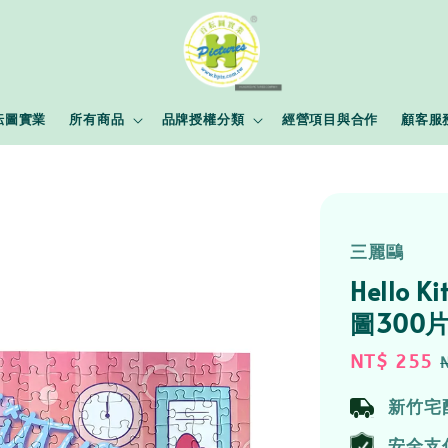
耘圖實業
所有商品
品牌授權分類
經營項目與合作
顧客服
三麗鷗
Hello
圖300
Sale
NT$ 255
price
新竹宅
安全支