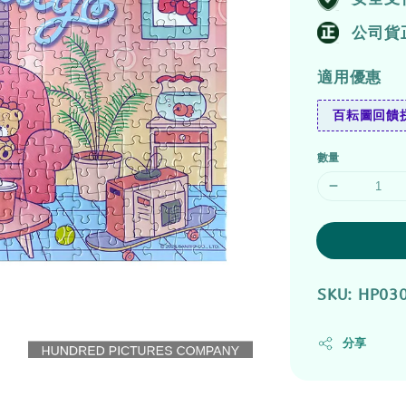
公司貨
適用優惠
百耘圖回饋拼
數量
SKU: HP03
分享