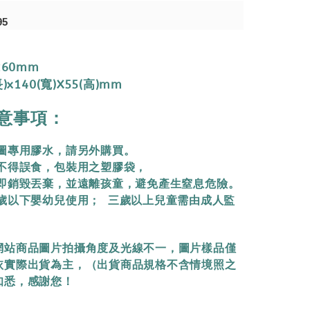
95
260mm
)x140(寬)X55(高)mm
意事項：
拼圖專用膠水，請另外購買。
物不得誤食，包裝用之塑膠袋，
立即銷毀丟棄，
並遠離孩童，避免產生窒息危險。
三歲以下嬰幼兒使用； 三歲以上兒童需由成人監
網站商品圖片拍攝角度及光線不一，圖片樣品僅
依實際出貨為主，（出貨商品規格不含情境照之
知悉，感謝您！