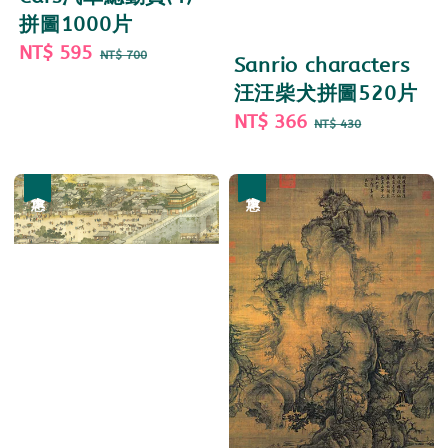
拼圖1000片
Sale
NT$ 595
Regular
NT$ 700
Sanrio characters
price
price
汪汪柴犬拼圖520片
Sale
NT$ 366
Regular
NT$ 430
price
price
優惠
優惠