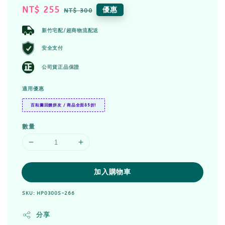
Sale
NT$ 255
Regular
優惠
NT$ 300
price
price
新竹宅配/超商物流配送
安全支付
公司貨正品保證
適用優惠
百耘圖回饋拼友 / 商品全面85折!
數量
加入購物車
SKU: HP0300S-266
分享