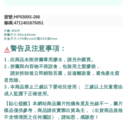
貨號:HP0300S-266
條碼:
4711401675051
片數:300片
拼圖尺寸:380x260mm
外盒尺寸:170(長)x140(寬)X55(高)mm
警告及注意事項：
1.此商品未附拼圖專用膠水，請另外購買。
2.拼圖與內容物不得誤食，包裝用之塑膠袋，
  請於拆卸後立即銷毀丟棄，
並遠離孩童，避免產生窒
息危險。
3.本商品禁止三歲以下嬰幼兒使用； 三歲以上兒童需由
成人監護下正確使用。
【貼心提醒】本網站商品圖片拍攝角度及光線不一，圖片
樣品僅供參考，商品請依實際出貨為主，（出貨商品規格
不含情境照之任何擺設），請知悉，感謝您！