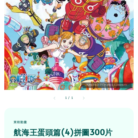
1
/
1
東映動畫
航海王蛋頭篇(4)拼圖300片