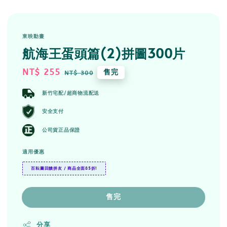
東映動畫
航海王蛋頭篇(2)拼圖300片
Sale
NT$ 255
Regular
售完
NT$ 300
price
price
新竹宅配/超商物流配送
安全支付
公司貨正品保證
適用優惠
百耘圖回饋拼友 / 商品全面85折!
售完
分享