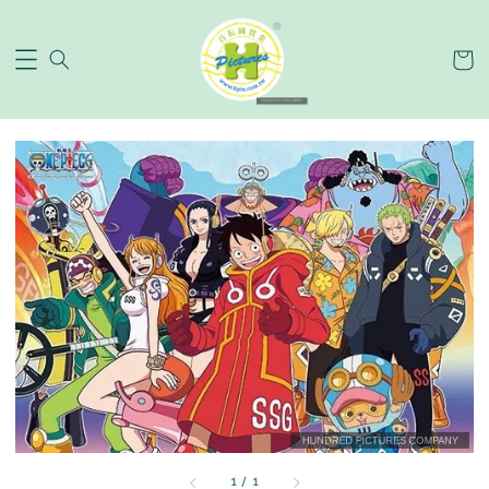
1
/
1