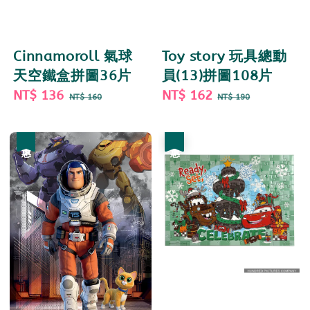
Cinnamoroll 氣球
Toy story 玩具總動
天空鐵盒拼圖36片
員(13)拼圖108片
Sale
NT$ 136
Regular
Sale
NT$ 162
Regular
NT$ 160
NT$ 190
price
price
price
price
優惠
優惠