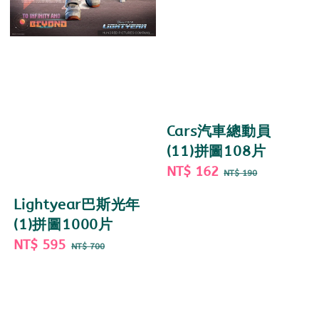
Cars汽車總動員
(11)拼圖108片
Sale
NT$ 162
Regular
NT$ 190
price
price
Lightyear巴斯光年
(1)拼圖1000片
Sale
NT$ 595
Regular
NT$ 700
price
price