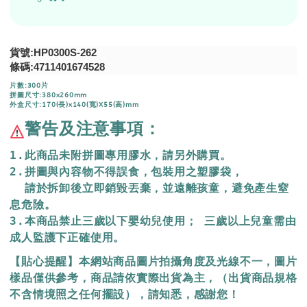
貨號:HP0300S-262
條碼:
4711401674528
片數:300片
拼圖尺寸:380x260mm
外盒尺寸:170(長)x140(寬)X55(高)mm
警告及注意事項：
1.此商品未附拼圖專用膠水，請另外購買。
2.拼圖與內容物不得誤食，包裝用之塑膠袋，
  請於拆卸後立即銷毀丟棄，
並遠離孩童，避免產生窒
息危險。
3.本商品禁止三歲以下嬰幼兒使用； 三歲以上兒童需由
成人監護下正確使用。
【貼心提醒】本網站商品圖片拍攝角度及光線不一，圖片
樣品僅供參考，商品請依實際出貨為主，（出貨商品規格
不含情境照之任何擺設），請知悉，感謝您！