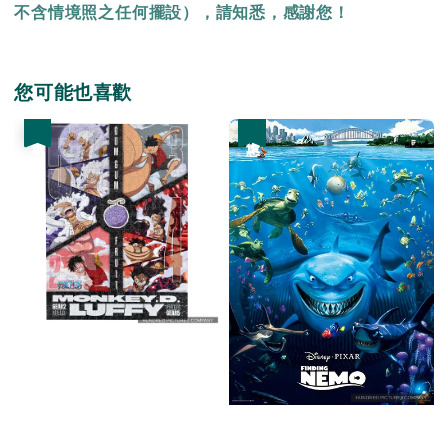
不含情境照之任何擺設），請知悉，感謝您！
您可能也喜歡
優惠
優惠