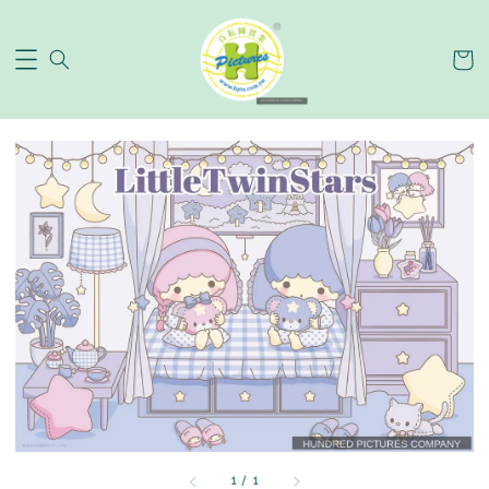
1
/
1