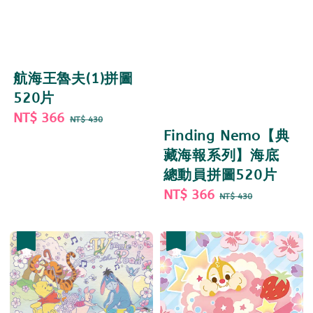
航海王魯夫(1)拼圖
520片
Sale
NT$ 366
Regular
NT$ 430
Finding Nemo【典
price
price
藏海報系列】海底
總動員拼圖520片
Sale
NT$ 366
Regular
NT$ 430
price
price
優惠
優惠