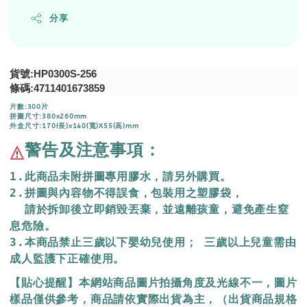
分享
貨號:HP0300S-256
條碼:
4711401673859
片數:300片
拼圖尺寸:380x260mm
外盒尺寸:170(長)x140(寬)X55(高)mm
警告及注意事項：
1.此商品未附拼圖專用膠水，請另外購買。
2.拼圖與內容物不得誤食，包裝用之塑膠袋，
  請於拆卸後立即銷毀丟棄，
並遠離孩童，避免產生窒
息危險。
3.本商品禁止三歲以下嬰幼兒使用； 三歲以上兒童需由
成人監護下正確使用。
【貼心提醒】本網站商品圖片拍攝角度及光線不一，圖片
樣品僅供參考，商品請依實際出貨為主，（出貨商品規格