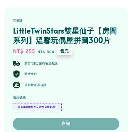
三麗鷗
LittleTwinStars雙星仙子【房間
系列】溫馨玩偶屋拼圖300片
Sale
NT$ 255
Regular
售完
NT$ 300
price
price
新竹宅配/超商物流配送
安全支付
公司貨正品保證
適用優惠
百耘圖回饋拼友 / 商品全面85折!
售完