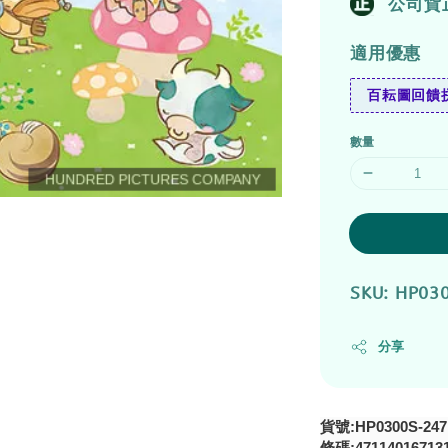
公司貨
適用優惠
百耘圖回饋拼
數量
SKU: HP03
分享
貨號:HP0300S-247