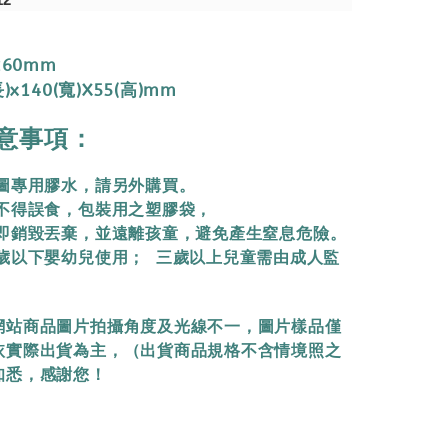
12
260mm
)x140(寬)X55(高)mm
意事項：
拼圖專用膠水，請另外購買。
物不得誤食，包裝用之塑膠袋，
立即銷毀丟棄，
並遠離孩童，避免產生窒息危險。
三歲以下嬰幼兒使用； 三歲以上兒童需由成人監
網站商品圖片拍攝角度及光線不一，圖片樣品僅
依實際出貨為主，（出貨商品規格不含情境照之
知悉，感謝您！