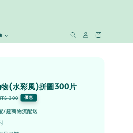
務
物(水彩風)拼圖300片
Regular
優惠
NT$ 300
price
配/超商物流配送
付