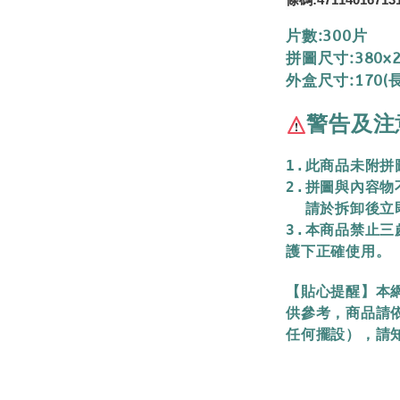
條碼:47114016713
片數:300片
拼圖尺寸:380x
外盒尺寸:170(長
警告及注
1.此商品未附
2.拼圖與內容
  請於拆卸後
3.本商品禁止
護下正確使用。
【貼心提醒】本
供參考，商品請
任何擺設），請