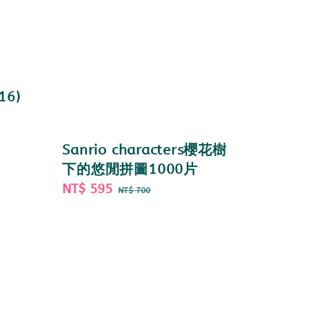
16)
Sanrio characters櫻花樹
下的悠閒拼圖1000片
Sale
NT$ 595
Regular
NT$ 700
price
price