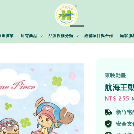
耘圖實業
所有商品
品牌授權分類
經營項目與合作
顧客服
東映動畫
航海王動
Sale
NT$ 255
price
新竹宅
安全支