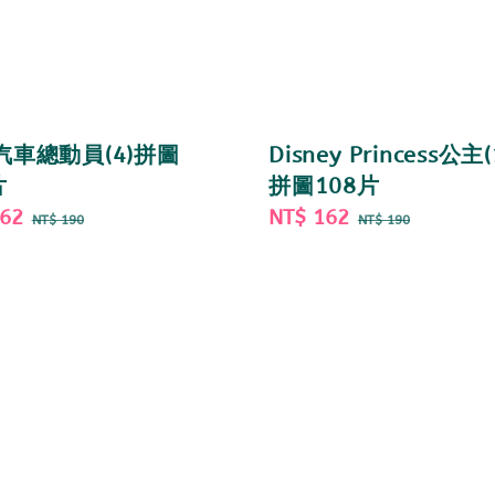
Disney Princess公主(
s汽車總動員(4)拼圖
拼圖108片
片
Sale
NT$ 162
Regular
162
Regular
NT$ 190
NT$ 190
price
price
price