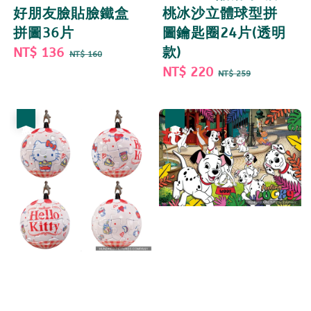
好朋友臉貼臉鐵盒
桃冰沙立體球型拼
拼圖36片
圖鑰匙圈24片(透明
Sale
NT$ 136
Regular
款)
NT$ 160
price
price
Sale
NT$ 220
Regular
NT$ 259
price
price
優惠
優惠