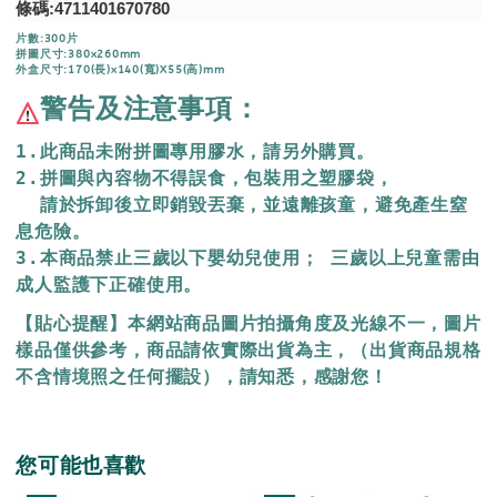
條碼:4711401670780
片數:300片
拼圖尺寸:380x260mm
外盒尺寸:170(長)x140(寬)X55(高)mm
警告及注意事項：
1.此商品未附拼圖專用膠水，請另外購買。
2.拼圖與內容物不得誤食，包裝用之塑膠袋，
  請於拆卸後立即銷毀丟棄，
並遠離孩童，避免產生窒
息危險。
3.本商品禁止三歲以下嬰幼兒使用； 三歲以上兒童需由
成人監護下正確使用。
【貼心提醒】本網站商品圖片拍攝角度及光線不一，圖片
樣品僅供參考，商品請依實際出貨為主，（出貨商品規格
不含情境照之任何擺設），請知悉，感謝您！
您可能也喜歡