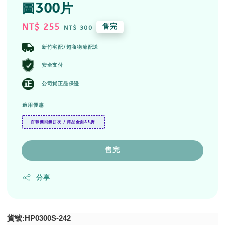
圖300片
Sale
NT$ 255
Regular
售完
NT$ 300
price
price
新竹宅配/超商物流配送
安全支付
公司貨正品保證
適用優惠
百耘圖回饋拼友 / 商品全面85折!
售完
分享
貨號:HP0300S-242