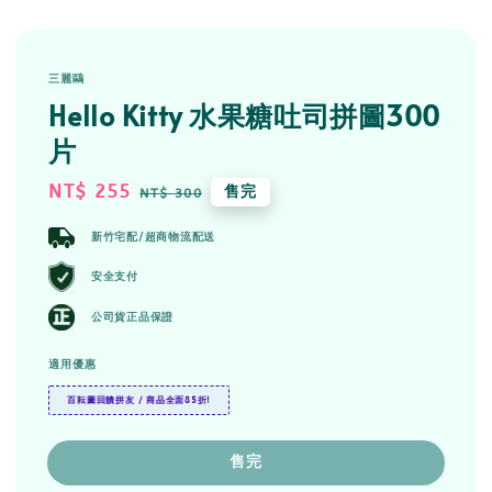
三麗鷗
Hello Kitty 水果糖吐司拼圖300
片
Sale
NT$ 255
Regular
售完
NT$ 300
price
price
新竹宅配/超商物流配送
安全支付
公司貨正品保證
適用優惠
百耘圖回饋拼友 / 商品全面85折!
售完