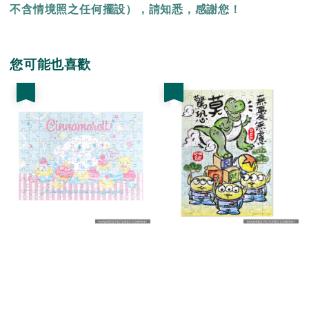
不含情境照之任何擺設），請知悉，感謝您！
您可能也喜歡
優惠
優惠