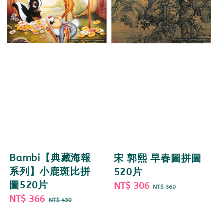
Bambi【典藏海報
宋 郭熙 早春圖拼圖
系列】小鹿斑比拼
520片
圖520片
Sale
NT$ 306
Regular
NT$ 360
Sale
NT$ 366
Regular
price
price
NT$ 430
price
price