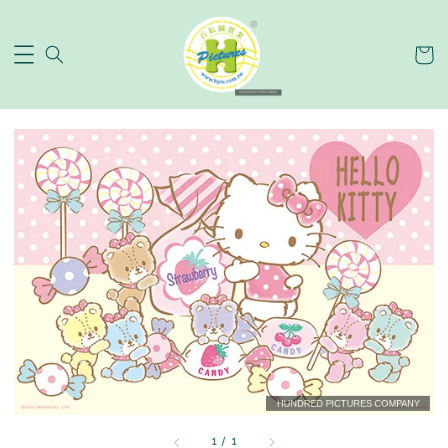
1
/
1