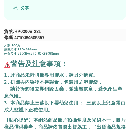
分享
貨號:HP0300S-231
條碼:4710484509857
片數:300片
拼圖尺寸:380x260mm
外盒尺寸:170(長)x140(寬)X55(高)mm
警告及注意事項：
1.此商品未附拼圖專用膠水，請另外購買。
2.拼圖與內容物不得誤食，包裝用之塑膠袋，
  請於拆卸後立即銷毀丟棄，
並遠離孩童，避免產生窒
息危險。
3.本商品禁止三歲以下嬰幼兒使用； 三歲以上兒童需由
成人監護下正確使用。
【貼心提醒】本網站商品圖片拍攝角度及光線不一，圖片
樣品僅供參考，商品請依實際出貨為主，（出貨商品規格