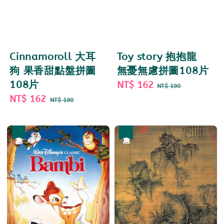
Cinnamoroll 大耳
Toy story 抱抱龍
狗 果香甜點盤拼圖
無憂無慮拼圖108片
108片
Sale
NT$ 162
Regular
NT$ 190
Sale
NT$ 162
Regular
price
price
NT$ 190
price
price
優惠
優惠